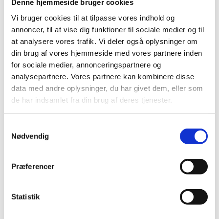
Denne hjemmeside bruger cookies
Vi bruger cookies til at tilpasse vores indhold og
annoncer, til at vise dig funktioner til sociale medier og til
Share on Facebook
Share on X (Twitter)
Share on LinkedIn
at analysere vores trafik. Vi deler også oplysninger om
din brug af vores hjemmeside med vores partnere inden
for sociale medier, annonceringspartnere og
analysepartnere. Vores partnere kan kombinere disse
The Ministry of Foreign Affairs announces that Mr
data med andre oplysninger, du har givet dem, eller som
Jacob Bjerring-Hansen by Royal Decree of 18 March
de har indsamlet fra din brug af deres tjenester.
2025 has been appointed Honorary Consul for Norway
in Rønne with jurisdiction on Bornholm.
S
Nødvendig
a
m
t
Address: Snorrebakken 66
Præferencer
y
3700 Rønne
k
k
Statistik
Phone: +45 25 60 11 64
e