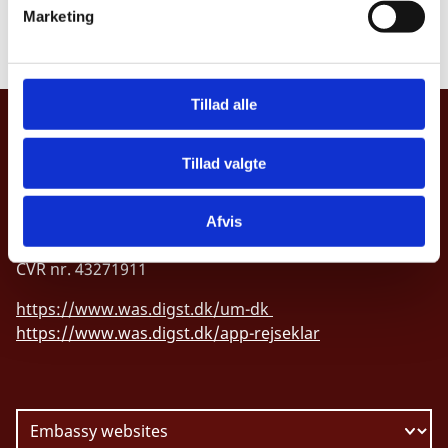
v
E-mail:
jacobbjerring@gmail.com
Marketing
a
Opening hours: Mon-Fri 09.00-15.00 by phone
l
g
Tillad alle
MINISTRY OF FOREIGN AFFAIRS OF
DENMARK
Tillad valgte
Asiatisk Plads 2
DK-1402 Copenhagen
Afvis
CVR nr. 43271911
https://www.was.digst.dk/um-dk
https://www.was.digst.dk/app-rejseklar