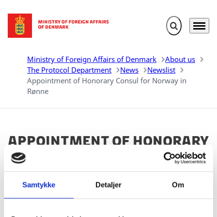
Expand search 
Menu
Go to frontpage
Ministry of Foreign Affairs of Denmark
About us
The Protocol Department
News
Newslist
Appointment of Honorary Consul for Norway in
Rønne
Appointment of Honorary
Consul for Norway in
Rønne
Samtykke
Detaljer
Om
02.04.2025