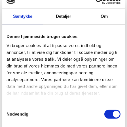
Samtykke
Detaljer
Om
Share on Facebook
Share on X (Twitter)
Share on LinkedIn
Denne hjemmeside bruger cookies
Vi bruger cookies til at tilpasse vores indhold og
The Ministry of Foreign Affairs announces that Ms
annoncer, til at vise dig funktioner til sociale medier og til
Maliina Abelsen by Royal Decree of 30 March 2023 was
at analysere vores trafik. Vi deler også oplysninger om
appointed Honorary Consul for Czech i Nuuk with
din brug af vores hjemmeside med vores partnere inden
jurisdiction of Greenland.
for sociale medier, annonceringspartnere og
analysepartnere. Vores partnere kan kombinere disse
data med andre oplysninger, du har givet dem, eller som
de har indsamlet fra din brug af deres tjenester.
Address:
Kimmernat 30
S
Nødvendig
a
m
3905 Nuussuaq