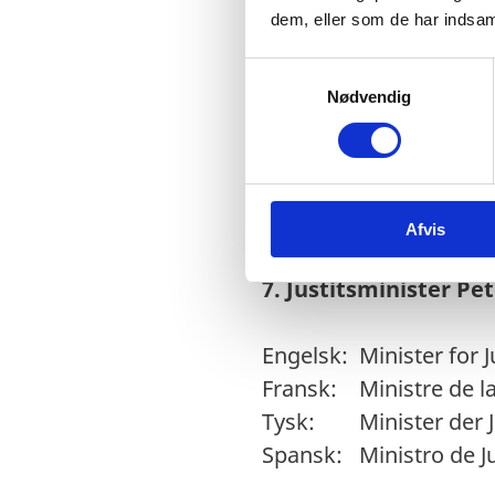
6. Indenrigs- og su
dem, eller som de har indsaml
S
Engelsk: Minister for t
Nødvendig
a
Fransk: Ministre de l’I
m
t
Tysk: Ministerin des
y
Spansk: Ministra del I
k
Afvis
k
e
v
7. Justitsminister 
a
l
Engelsk: Minister for J
g
Fransk: Ministre de la
Tysk: Minister der J
Spansk: Ministro de Ju