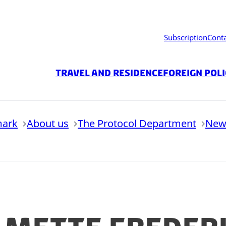
Subscription
Cont
Travel and residence
Foreign Pol
mark
About us
The Protocol Department
New