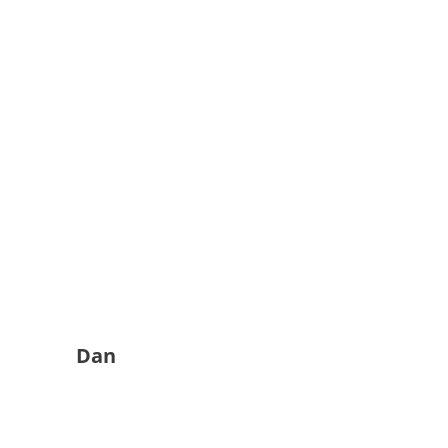
s Affaires
olitik Dan