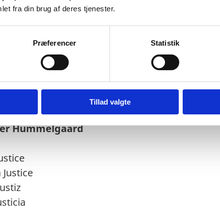
ndhedsminister Sophie Løhde
et fra din brug af deres tjenester.
he Interior and Health
Præferencer
Statistik
ntérieur et de la Santé
 Innern und für Gesundheit
nterior y de Sanidad
Tillad valgte
Peter Hummelgaard
ustice
 Justice
ustiz
sticia