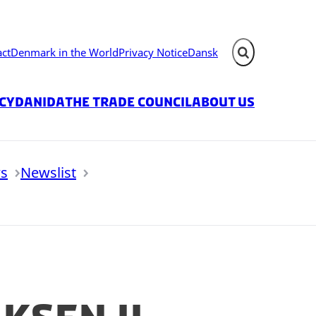
act
Denmark in the World
Privacy Notice
Dansk
Expand search fie
icy
Danida
The Trade Council
About us
s
Newslist