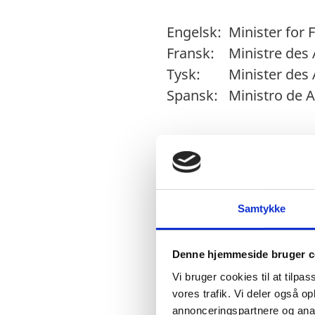
Engelsk: Minister for F
Fransk: Ministre des 
Tysk: Minister des 
Spansk: Ministro de A
5. Finansminister N
Engelsk: Minister for 
Samtykke
Fransk: Ministre des 
Tysk: Minister der 
Denne hjemmeside bruger c
Spansk: Ministro de F
Vi bruger cookies til at tilpas
vores trafik. Vi deler også 
annonceringspartnere og anal