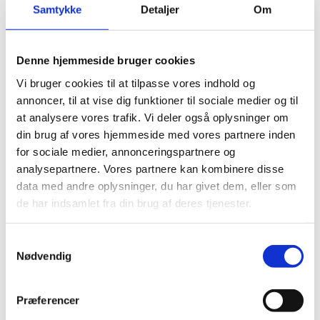
15.05.2025
Samtykke
Detaljer
Om
Denne hjemmeside bruger cookies
Share on Facebook
Share on X (Twitter)
Share on LinkedIn
Vi bruger cookies til at tilpasse vores indhold og
annoncer, til at vise dig funktioner til sociale medier og til
at analysere vores trafik. Vi deler også oplysninger om
din brug af vores hjemmeside med vores partnere inden
for sociale medier, annonceringspartnere og
documents
analysepartnere. Vores partnere kan kombinere disse
data med andre oplysninger, du har givet dem, eller som
de har indsamlet fra din brug af deres tjenester.
Agenda
S
Nødvendig
a
m
t
Team Europe: Green and Smart cities - SASA
Præferencer
y