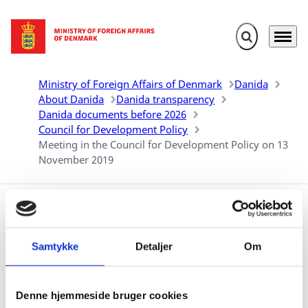
Expand search 
Menu
Go to frontpage
Ministry of Foreign Affairs of Denmark
Danida
About Danida
Danida transparency
Danida documents before 2026
Council for Development Policy
Meeting in the Council for Development Policy on 13
November 2019
Meeting in the Council for
Development Policy on 13
Samtykke
Detaljer
Om
November 2019
Denne hjemmeside bruger cookies