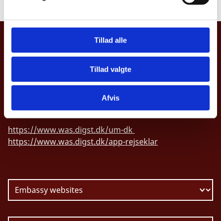
a
l
g
Tillad alle
MINISTRY OF FOREIGN AFFAIRS OF
DENMARK
Tillad valgte
Asiatisk Plads 2
DK-1402 Copenhagen
Afvis
CVR nr. 43271911
https://www.was.digst.dk/um-dk
https://www.was.digst.dk/app-rejseklar