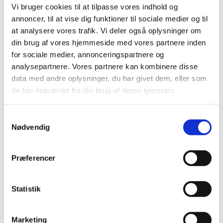
Vi bruger cookies til at tilpasse vores indhold og
annoncer, til at vise dig funktioner til sociale medier og til
Share on Facebook
Share on X (Twitter)
Share on LinkedIn
at analysere vores trafik. Vi deler også oplysninger om
din brug af vores hjemmeside med vores partnere inden
for sociale medier, annonceringspartnere og
analysepartnere. Vores partnere kan kombinere disse
Agenda
data med andre oplysninger, du har givet dem, eller som
de har indsamlet fra din brug af deres tjenester.
S
Agenda item 2: Commitment to IFU for investment in
Nødvendig
a
the water sector
m
Agenda item 3: Global Infrastructure Facility:
t
Præferencer
Developing Climate Smart Infrastructure Projects
y
k
k
Statistik
e
Minutes
v
Marketing