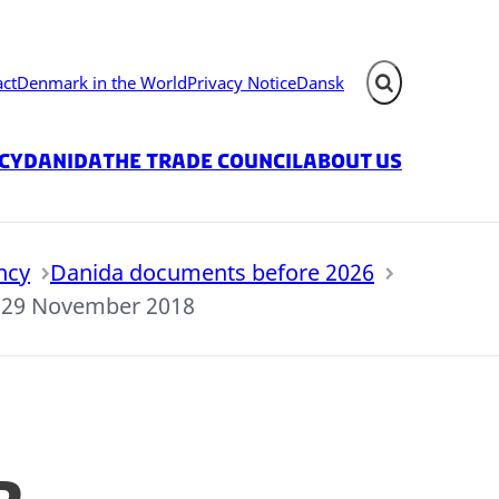
act
Denmark in the World
Privacy Notice
Dansk
Expand search fie
icy
Danida
The Trade Council
About us
ncy
Danida documents before 2026
n 29 November 2018