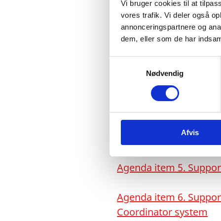
Vi bruger cookies til at tilpas
vores trafik. Vi deler også 
Agenda
annonceringspartnere og anal
dem, eller som de har indsaml
S
Agenda item 2. Themat
Nødvendig
a
Nexus
(in Danish)
m
t
y
Agenda item 4. Strate
k
Red Cross (ICRC)
Afvis
k
e
v
Agenda item 5. Suppor
a
l
g
Agenda item 6. Suppor
Coordinator system