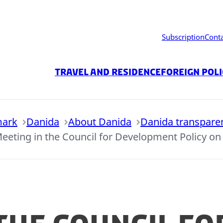
Subscription
Cont
Travel and residence
Foreign Pol
mark
Danida
About Danida
Danida transpare
eeting in the Council for Development Policy o