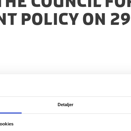
the Council fo
t Policy on 2
Detaljer
ookies