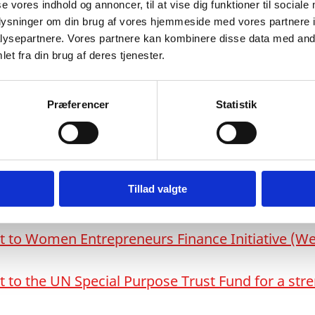
se vores indhold og annoncer, til at vise dig funktioner til sociale
oplysninger om din brug af vores hjemmeside med vores partnere i
ysepartnere. Vores partnere kan kombinere disse data med andr
et fra din brug af deres tjenester.
ic discussion: Humanitarian-Development-Peac
Præferencer
Statistik
gy for Denmark’s Cooperation with the Internati
Tillad valgte
t to Women Entrepreneurs Finance Initiative (We
t to the UN Special Purpose Trust Fund for a st