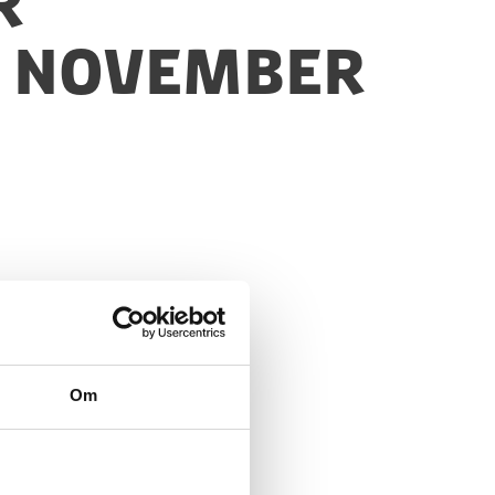
r
9 November
Om