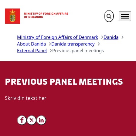
Expand search 
Menu
Go to frontpage
Ministry of Foreign Affairs of Denmark
Danida
About Danida
Danida transparency
External Panel
Previous panel meetings
Previous panel meetings
Skriv din tekst her
Share on Facebook
Share on X (Twitter)
Share on LinkedIn