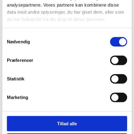
analysepartnere. Vores partnere kan kombinere disse
data med andre oplysninger, du har givet dem, eller som
de har indsamlet fra din brug af deres tjenester.
S
Skriv overskriften her
Nødvendig
a
m
t
Præferencer
y
Skriv din tekst her
k
k
Statistik
e
v
Marketing
a
l
Pressemeddelelser
g
Tillad alle