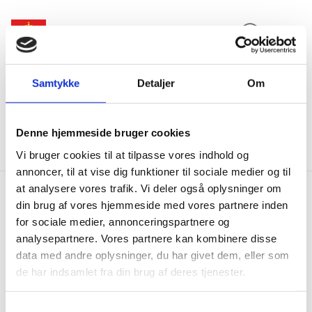
Expand search 
Menu
Go to frontpage
Samtykke
Detaljer
Om
Ministry of Foreign Affairs of Denmark
Danida
About Danida
Danida transparency
Participate in Public Consultations (new)
Previous Meetings
Meeting on 24 May 2022
Denne hjemmeside bruger cookies
Responses
Vi bruger cookies til at tilpasse vores indhold og
annoncer, til at vise dig funktioner til sociale medier og til
at analysere vores trafik. Vi deler også oplysninger om
din brug af vores hjemmeside med vores partnere inden
Responses
for sociale medier, annonceringspartnere og
analysepartnere. Vores partnere kan kombinere disse
data med andre oplysninger, du har givet dem, eller som
de har indsamlet fra din brug af deres tjenester.
Share on Facebook
Share on X (Twitter)
Share on LinkedIn
S