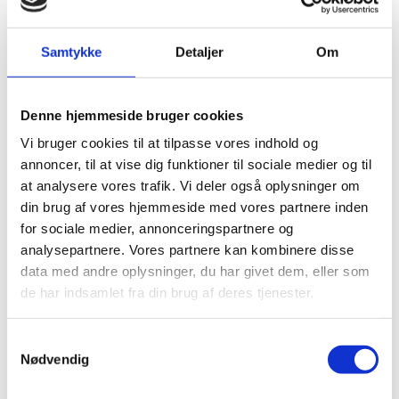
Samtykke
Detaljer
Om
Consultation period
Denne hjemmeside bruger cookies
When
Vi bruger cookies til at tilpasse vores indhold og
annoncer, til at vise dig funktioner til sociale medier og til
14. September 2022 to 27. September 2022
at analysere vores trafik. Vi deler også oplysninger om
din brug af vores hjemmeside med vores partnere inden
for sociale medier, annonceringspartnere og
analysepartnere. Vores partnere kan kombinere disse
data med andre oplysninger, du har givet dem, eller som
de har indsamlet fra din brug af deres tjenester.
Documents
S
Nødvendig
a
m
Support to the World Bank Trust Fund “Food Systems