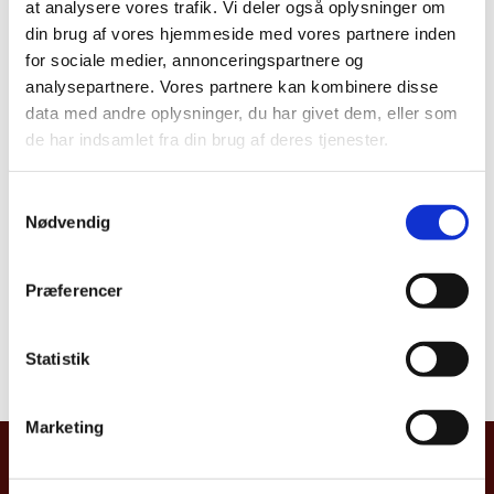
Share on Facebook
Share on X (Twitter)
Share on LinkedIn
at analysere vores trafik. Vi deler også oplysninger om
din brug af vores hjemmeside med vores partnere inden
for sociale medier, annonceringspartnere og
analysepartnere. Vores partnere kan kombinere disse
Organisation Strategy for OHCHR 2025-
data med andre oplysninger, du har givet dem, eller som
2030
de har indsamlet fra din brug af deres tjenester.
There are currently no accepted responses for this
S
consultation.
Nødvendig
a
m
t
Præferencer
Organisation Strategy for IUCN 2025-2029
y
k
There are currently no accepted responses for this
k
Statistik
consultation.
e
v
Marketing
a
l
MINISTRY OF FOREIGN AFFAIRS OF
g