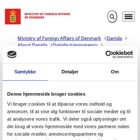
Expand search 
Menu
Go to frontpage
Ministry of Foreign Affairs of Denmark
Danida
About Danida
Danida transparency
Participate in Public Consultations (new)
Previous Meetings
Programme Committee Meeting on 9 September
Samtykke
Detaljer
Om
2025
Responses
Denne hjemmeside bruger cookies
Vi bruger cookies til at tilpasse vores indhold og
Responses
annoncer, til at vise dig funktioner til sociale medier og til
at analysere vores trafik. Vi deler også oplysninger om
din brug af vores hjemmeside med vores partnere inden
for sociale medier, annonceringspartnere og