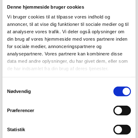
Denne hjemmeside bruger cookies
Vi bruger cookies til at tilpasse vores indhold og
annoncer, til at vise dig funktioner til sociale medier og til
Consultation period
at analysere vores trafik. Vi deler også oplysninger om
din brug af vores hjemmeside med vores partnere inden
for sociale medier, annonceringspartnere og
When
analysepartnere. Vores partnere kan kombinere disse
11. June 2021 to 24. June 2021
data med andre oplysninger, du har givet dem, eller som
de har indsamlet fra din brug af deres tjenester.
S
Nødvendig
a
m
Organisation Strategy for Denmark’s engagement
t
with UNHCR
Præferencer
y
k
k
Statistik
Kindly note that the deadline for submitting your
e