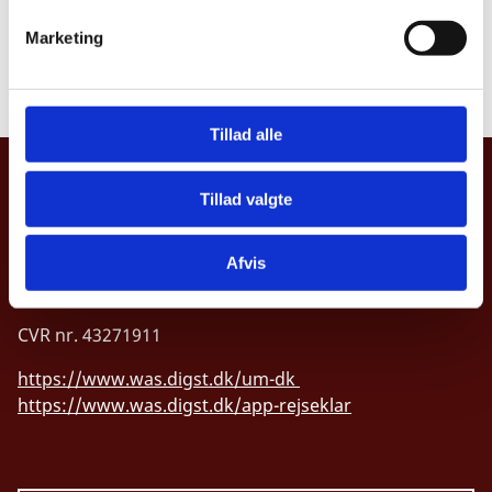
response to the public hearing has passed.
v
Marketing
a
Please contact
danidaconsultations@um.dk
if you
l
have any questions.
g
Tillad alle
MINISTRY OF FOREIGN AFFAIRS OF
Tillad valgte
DENMARK
Asiatisk Plads 2
Afvis
DK-1402 Copenhagen
CVR nr. 43271911
https://www.was.digst.dk/um-dk
https://www.was.digst.dk/app-rejseklar