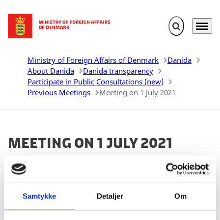
Expand search 
Menu
Go to frontpage
Ministry of Foreign Affairs of Denmark
Danida
About Danida
Danida transparency
Participate in Public Consultations (new)
Previous Meetings
Meeting on 1 July 2021
Meeting on 1 July 2021
Consultation period from 11.06.21 to 24.06.21
Samtykke
Detaljer
Om
Share on Facebook
Share on X (Twitter)
Share on LinkedIn