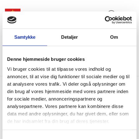
Expand search 
Menu
Go to frontpage
Samtykke
Detaljer
Om
Ministry of Foreign Affairs of Denmark
Danida
About Danida
Danida transparency
Participate in Public Consultations (new)
Previous Meetings
Meeting on 23 November 2021
Denne hjemmeside bruger cookies
Responses
Vi bruger cookies til at tilpasse vores indhold og
annoncer, til at vise dig funktioner til sociale medier og til
at analysere vores trafik. Vi deler også oplysninger om
din brug af vores hjemmeside med vores partnere inden
Responses
for sociale medier, annonceringspartnere og
analysepartnere. Vores partnere kan kombinere disse
data med andre oplysninger, du har givet dem, eller som
de har indsamlet fra din brug af deres tjenester.
Share on Facebook
Share on X (Twitter)
Share on LinkedIn
S