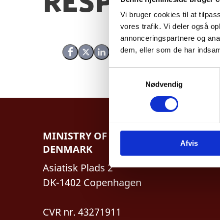
Responses
Vi bruger cookies til at tilpas
vores trafik. Vi deler også 
annonceringspartnere og anal
dem, eller som de har indsaml
Share on Facebook
Share on X (Twitter)
Share on LinkedIn
S
Nødvendig
a
m
t
y
k
MINISTRY OF FOREIGN AFFAIRS OF
Afvis
k
DENMARK
e
Asiatisk Plads 2
v
a
DK-1402 Copenhagen
l
g
CVR nr. 43271911