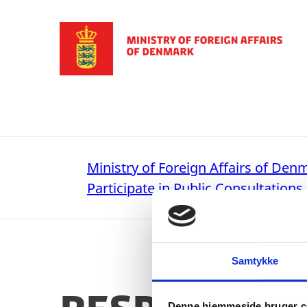
Go to frontpage
Ministry of Foreign Affairs of Den
Participate in Public Consultations
Samtykke
Denne hjemmeside bruger c