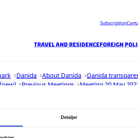
Subscription
Cont
Travel and residence
Foreign Pol
mark
Danida
About Danida
Danida transpare
 (new)
Previous Meetings
Meeting 20 May 202
Detaljer
ookies