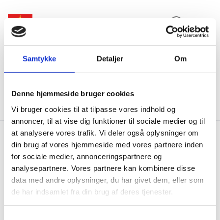
Expand search 
Menu
Go to frontpage
Samtykke
Detaljer
Om
Ministry of Foreign Affairs of Denmark
Danida
About Danida
Danida transparency
Participate in Public Consultations (new)
Previous Meetings
Meeting on 20 August 2021
Denne hjemmeside bruger cookies
Responses
Vi bruger cookies til at tilpasse vores indhold og
annoncer, til at vise dig funktioner til sociale medier og til
at analysere vores trafik. Vi deler også oplysninger om
din brug af vores hjemmeside med vores partnere inden
Responses
for sociale medier, annonceringspartnere og
analysepartnere. Vores partnere kan kombinere disse
data med andre oplysninger, du har givet dem, eller som
de har indsamlet fra din brug af deres tjenester.
Share on Facebook
Share on X (Twitter)
Share on LinkedIn
S