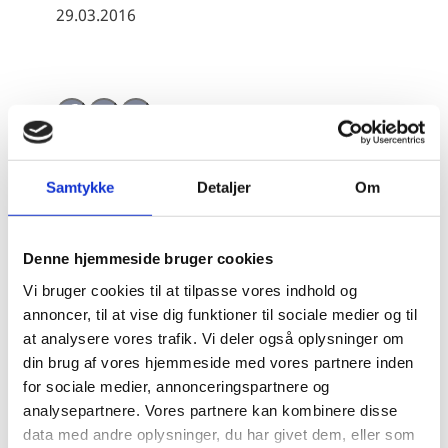
29.03.2016
Share on Facebook
Share on X (Twitter)
Share on LinkedIn
Samtykke
Detaljer
Om
Rapporten opsummerer eksisterende viden om
sammenhængen mellem migration og udvikling, samt
Denne hjemmeside bruger cookies
gennemgår eksisterende viden om, hvordan diplomati
Vi bruger cookies til at tilpasse vores indhold og
og udviklingsbistand samt humanitær bistand
annoncer, til at vise dig funktioner til sociale medier og til
påvirker migrations- og flygtningestrømme til Europa
at analysere vores trafik. Vi deler også oplysninger om
og Danmark.
din brug af vores hjemmeside med vores partnere inden
for sociale medier, annonceringspartnere og
Rapporten gennemgår termer i migrationsdebatten
analysepartnere. Vores partnere kan kombinere disse
og præsenterer konklusioner fra eksisterende studier
data med andre oplysninger, du har givet dem, eller som
om migration og udvikling. Endvidere beskriver