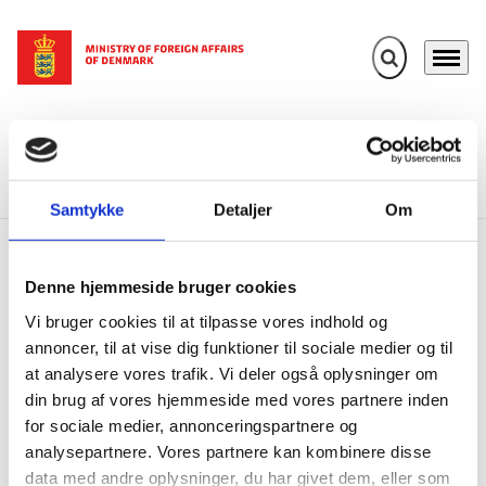
Expand search 
Menu
Go to frontpage
Ministry of Foreign Affairs of Denmark
Danida
Results
Results of our work
From Nordhavn to Niger: A school-in-a-box
Samtykke
Detaljer
Om
From Nordhavn to Niger: A
Denne hjemmeside bruger cookies
school-in-a-box
Vi bruger cookies til at tilpasse vores indhold og
annoncer, til at vise dig funktioner til sociale medier og til
at analysere vores trafik. Vi deler også oplysninger om
Denmark supports UNICEF's warehouse in
din brug af vores hjemmeside med vores partnere inden
Copenhagen - the world's largest humanitarian
for sociale medier, annonceringspartnere og
warehouse from where school supplies are sent to
analysepartnere. Vores partnere kan kombinere disse
reach some of the most vulnerable children
data med andre oplysninger, du har givet dem, eller som