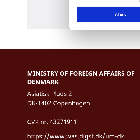
k
Afvis
k
e
v
a
l
g
MINISTRY OF FOREIGN AFFAIRS OF
DENMARK
Asiatisk Plads 2
DK-1402 Copenhagen
CVR nr. 43271911
https://www.was.digst.dk/um-dk