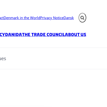
act
Denmark in the World
Privacy Notice
Dansk
Expand search fie
icy
Danida
The Trade Council
About us
ues