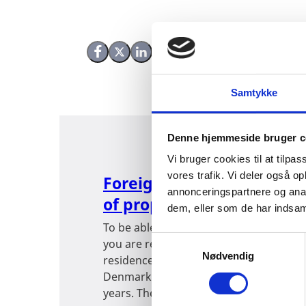
Share on Facebook
Share on X (Twitter)
Share on LinkedIn
Samtykke
Denne hjemmeside bruger c
Vi bruger cookies til at tilpas
vores trafik. Vi deler også 
Foreign citizens' acquisit
annonceringspartnere og anal
of property in Denmark
dem, eller som de har indsaml
To be able to purchase property in De
S
you are required to have either a per
Nødvendig
a
residence in Denmark or have lived in
m
Denmark for a consecutive period of fi
t
years. The permission is obtain...
y