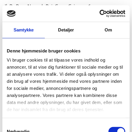
Jl. By Pass Ngurah Rai, Gang Griya no 6
Sanur, Bali
Samtykke
Detaljer
Om
Personlig henvendelse kun efter forudgående aftale.
Denne hjemmeside bruger cookies
Vi bruger cookies til at tilpasse vores indhold og
Sprog: Engelsk
annoncer, til at vise dig funktioner til sociale medier og til
at analysere vores trafik. Vi deler også oplysninger om
din brug af vores hjemmeside med vores partnere inden
Tlf.:(+62) (0) 811 3980 220
for sociale medier, annonceringspartnere og
analysepartnere. Vores partnere kan kombinere disse
E-mail:
bali@umgate.dk
data med andre oplysninger, du har givet dem, eller som
de har indsamlet fra din brug af deres tjenester.
Medan, Sumatra, Konsulat
S
Nødvendig