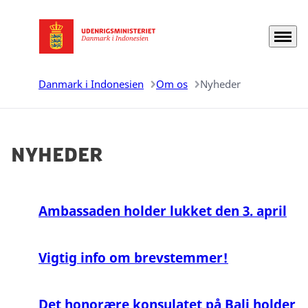
Menu
Gå til forsiden
Danmark i Indonesien
Om os
Nyheder
NYHEDER
Ambassaden holder lukket den 3. april
Vigtig info om brevstemmer!
Det honorære konsulatet på Bali holder