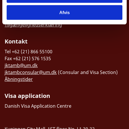
Jakarta 12950, P.O. Box 4459
Afvis
Tilgængelighedserklæring
Kontakt
Tel +62 (21) 866 55100
Fax +62 (21) 576 1535
jktamb@um.dk
jktambconsular@um.dk
(Consular and Visa Section)
Åbningstider
Visa application
Danish Visa Application Centre
Kuningan City Mall, 1ST floor No. L1 30-32