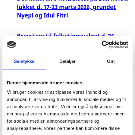
lukket d. 17-23 marts 2026, grundet
Nyepi og Idul Fitri
Brevstem til folketingsvalget d. 24
marts 2026
Samtykke
Detaljer
Om
Lukkevarsel i forbindelse med Juleferie
Denne hjemmeside bruger cookies
Lukkevarsel d. 05 september i
Vi bruger cookies til at tilpasse vores indhold og
forbindelse med lokal helligdag
annoncer, til at vise dig funktioner til sociale medier og til
at analysere vores trafik. Vi deler også oplysninger om
INDONESIEN/DEMONSTRATIONER
din brug af vores hjemmeside med vores partnere inden
for sociale medier, annonceringspartnere og
analysepartnere. Vores partnere kan kombinere disse
Vil du stemme til regional- og