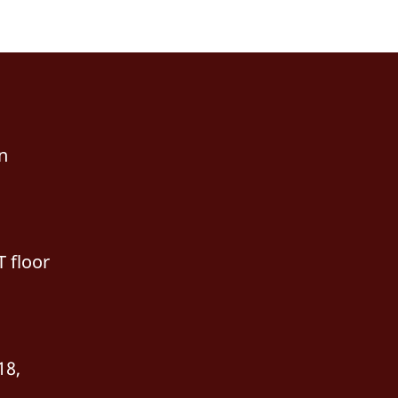
n
T floor
18,