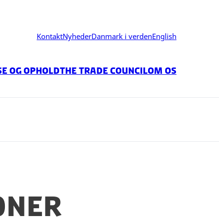
Kontakt
Nyheder
Danmark i verden
English
se og ophold
The Trade Council
Om os
ONER