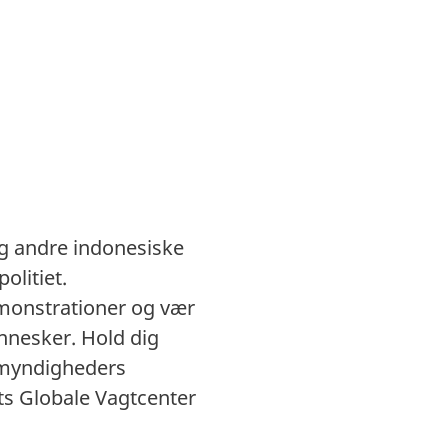
og andre indonesiske
olitiet.
emonstrationer og vær
nesker. Hold dig
e myndigheders
ts Globale Vagtcenter