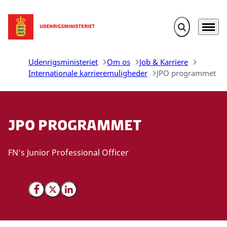
Fold søgefelt u
Menu
Gå til forsiden
Udenrigsministeriet
Om os
Job & Karriere
Internationale karrieremuligheder
JPO programmet
JPO programmet
FN’s Junior Professional Officer
Del på Facebook
Del på X (Twitter)
Del på LinkedIn