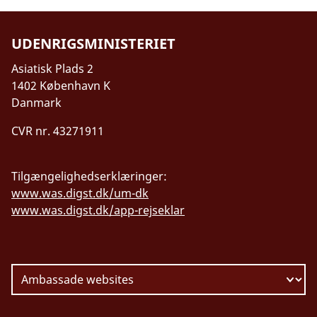
UDENRIGSMINISTERIET
Asiatisk Plads 2
1402 København K
Danmark
CVR nr. 43271911
Tilgængelighedserklæringer:
www.was.digst.dk/um-dk
www.was.digst.dk/app-rejseklar