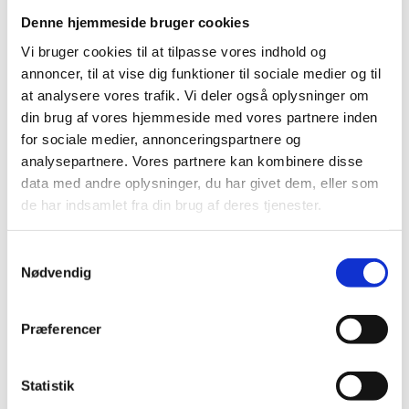
Credit: UN Careers
Denne hjemmeside bruger cookies
Vi bruger cookies til at tilpasse vores indhold og
annoncer, til at vise dig funktioner til sociale medier og til
at analysere vores trafik. Vi deler også oplysninger om
JPO-programmets har som overordnet mål at støtte
din brug af vores hjemmeside med vores partnere inden
den modtagende organisation i planlægning,
for sociale medier, annonceringspartnere og
gennemførelse og evaluering af udviklings-
analysepartnere. Vores partnere kan kombinere disse
programmer inden for de sektorer og i de lande, som
data med andre oplysninger, du har givet dem, eller som
har prioritet i dansk udviklingssamarbejde. Gennem
de har indsamlet fra din brug af deres tjenester.
JPO-programmet får yngre akademikere fra Danmark
mulighed for at opnå praktisk erfaring med bistands-
S
samarbejde med udviklingslandene i en international
Nødvendig
a
udviklings-organisation. Dette øger muligheden for
m
efterfølgende beskæftigelse inden for
t
Præferencer
udviklingssamarbejde, enten i internationale
y
organisationer eller i danske og internationale
k
NGO'er.
k
Statistik
e