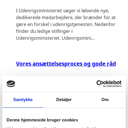
I Udenrigsministeriet søger vi løbende nye,
dedikerede medarbejdere, der brænder for at
gøre en forskel i udenrigstjenesten. Nedenfor
finder du ledige stillinger i
Udenrigsministeriet. Udenrigsmini...
Vores ansættelsesproces og gode råd
Vores rekrutteringsproces kan variere afhængigt
af, hvilken stilling, der skal besættes.I din
ansøgning er det helhedsindtrykket af dig, både
fagligt og personligt, der afgør, om vi finder det
Samtykke
Detaljer
Om
rele...
Denne hjemmeside bruger cookies