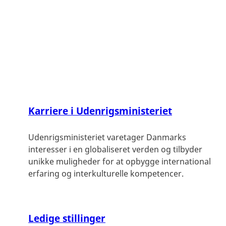
udviklingssamarbejde, grønt diplomati, jura, eksport,
investeringsfremme, borgerservice og administration.
Her finder du information om Udenrigsministeriet
som arbejdsplads, vores ansættelsesformer, ledige
stillinger og meget mere.
Karriere i Udenrigsministeriet
Udenrigsministeriet varetager Danmarks
interesser i en globaliseret verden og tilbyder
unikke muligheder for at opbygge international
erfaring og interkulturelle kompetencer.
Ledige stillinger