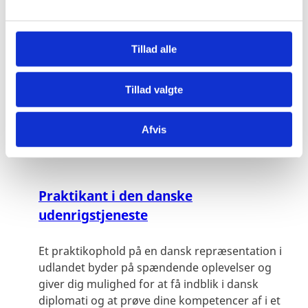
karrieremuligheder i internationale
l
g
institutioner
Tillad alle
En målrettet placering af danskere i
internationale organisationer kan medvirke til at
Tillad valgte
fremme danske synspunkter og værdier samt
sikre en regelmæssig udveksling af viden og
Afvis
erfaring mellem Danmark...
Praktikant i den danske
udenrigstjeneste
Et praktikophold på en dansk repræsentation i
udlandet byder på spændende oplevelser og
giver dig mulighed for at få indblik i dansk
diplomati og at prøve dine kompetencer af i et