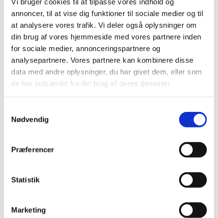
Vi bruger cookies til at tilpasse vores indhold og
Ansættelsesformer i
annoncer, til at vise dig funktioner til sociale medier og til
Udenrigsministeriet
at analysere vores trafik. Vi deler også oplysninger om
din brug af vores hjemmeside med vores partnere inden
Udenrigsministeriets opgaver spænder bredt og
for sociale medier, annonceringspartnere og
vi tilbyder derfor flere forskellige former for
analysepartnere. Vores partnere kan kombinere disse
ansættelse. Dem kan du læse mere om nedenfor.
data med andre oplysninger, du har givet dem, eller som
de har indsamlet fra din brug af deres tjenester.
S
Job i EU
Nødvendig
a
m
Med konkurrencedygtige lønninger, gode
t
karrieremuligheder og over 50 forskellige
Præferencer
y
fagområder er der masser af spændende
k
jobmuligheder for danske kandidater i EU.
k
Statistik
Uanset om du er studerende, færdigud...
e
v
Marketing
a