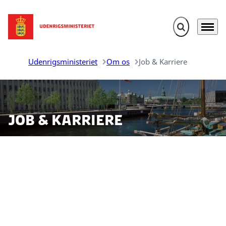
Fold søgefelt u
Menu
Gå til forsiden
Udenrigsministeriet
Om os
Job & Karriere
Job & Karriere
Udenrigsministeriet tilbyder en international karriere
og udstationeringsmuligheder til én af Danmarks
ambassader eller øvrige repræsentationer ude i
verden. Vi varetager en lang række opgaver inden for
udenrigs- og sikkerhedspolitik, europapolitik,