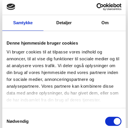
Ansættelse i EU – hvordan?
Samtykke
Detaljer
Om
Denne hjemmeside bruger cookies
Vi bruger cookies til at tilpasse vores indhold og
annoncer, til at vise dig funktioner til sociale medier og til
at analysere vores trafik. Vi deler også oplysninger om
din brug af vores hjemmeside med vores partnere inden
for sociale medier, annonceringspartnere og
analysepartnere. Vores partnere kan kombinere disse
data med andre oplysninger, du har givet dem, eller som
de har indsamlet fra din brug af deres tjenester.
EU-muligheder som studerende
S
Nødvendig
a