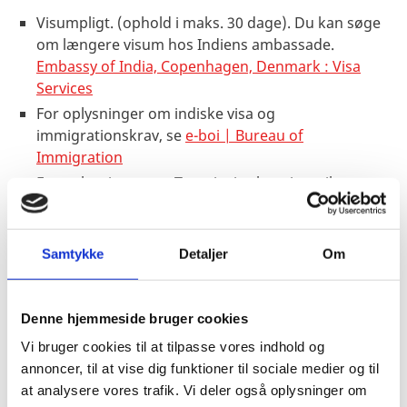
Visumpligt. (ophold i maks. 30 dage). Du kan søge
om længere visum hos Indiens ambassade.
Embassy of India, Copenhagen, Denmark : Visa
Services
For oplysninger om indiske visa og
immigrationskrav, se
e-
boi | Bureau of
Immigration
For oplysninger om Transit visa henvises til
informationssiden om
Transit visa til Indien
Samtykke
Detaljer
Om
Pas
Pas (maskinlæsbart) skal være gyldigt 6 måneder
ud over opholdets varighed og have min. 2 blanke
Denne hjemmeside bruger cookies
sider.
Vi bruger cookies til at tilpasse vores indhold og
Danske forlængede pas anerkendes til ind- og
annoncer, til at vise dig funktioner til sociale medier og til
udrejse.
at analysere vores trafik. Vi deler også oplysninger om