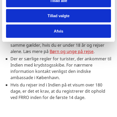
Tillad alle
Tillad valgte
Andre krav
Rejser du alene med dit barn eller med børn, som
Afvis
ikke er din egne, anbefaler vi, at du får en fuldmagt
fra indehaverne af forældremyndigheden. Det
samme gælder, hvis du er under 18 år og rejser
alene. Læs mere på
Børn og unge på rejse
.
Der er særlige regler for turister, der ankommer til
Indien med krydstogsskibe. For nærmere
information kontakt venligst den indiske
ambassade i København.
Hvis du rejser ind i Indien på et visum over 180
dage, er det et krav, at du registrerer dit ophold
ved FRRO inden for de første 14 dage.