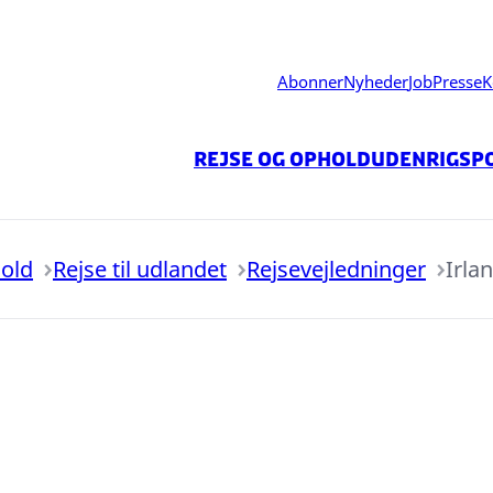
Abonner
Nyheder
Job
Presse
K
Rejse og ophold
Udenrigspo
hold
Rejse til udlandet
Rejsevejledninger
Irla