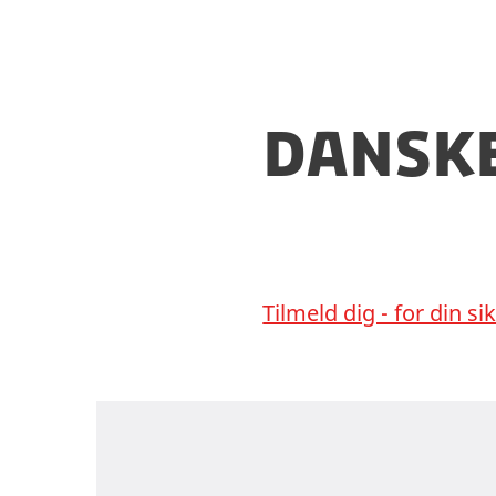
kørekort eller e
skikke". Der er
dansk
Tilmeld dig - for din s