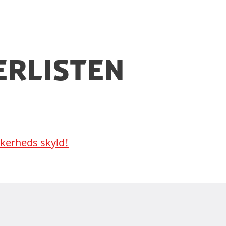
n kopi af dit pas på dig og have dit pas opbevaret 
 ikke foretaget ændringer i sikkerhedsniveauet.
erlisten
ikkerheds skyld!