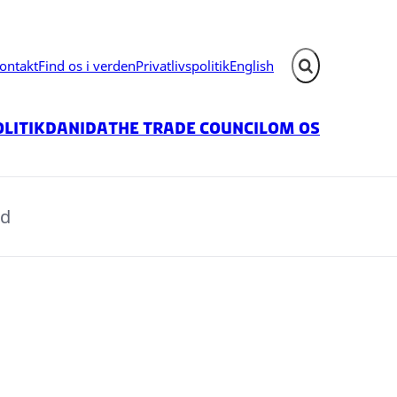
ontakt
Find os i verden
Privatlivspolitik
English
Fold søgefelt ud
litik
Danida
The Trade Council
Om os
nd