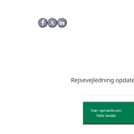
Del på Facebook
Del på X (Twitter)
Del på LinkedIn
Rejsevejledning opdater
Vær opmærksom:
Hele landet.