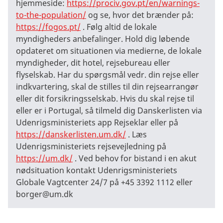
hjemmeside:
https://prociv.gov.pt/en/warnings-
to-the-population/
og se, hvor det brænder på:
https://fogos.pt/
. Følg altid de lokale
myndigheders anbefalinger. Hold dig løbende
opdateret om situationen via medierne, de lokale
myndigheder, dit hotel, rejsebureau eller
flyselskab. Har du spørgsmål vedr. din rejse eller
indkvartering, skal de stilles til din rejsearrangør
eller dit forsikringsselskab. Hvis du skal rejse til
eller er i Portugal, så tilmeld dig Danskerlisten via
Udenrigsministeriets app Rejseklar eller på
https://danskerlisten.um.dk/
. Læs
Udenrigsministeriets rejsevejledning på
https://um.dk/
. Ved behov for bistand i en akut
nødsituation kontakt Udenrigsministeriets
Globale Vagtcenter 24/7 på +45 3392 1112 eller
borger@um.dk