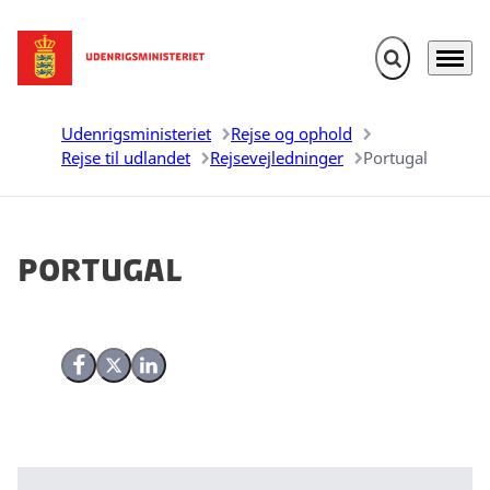
Fold søgefelt u
Menu
Gå til forsiden
Udenrigsministeriet
Rejse og ophold
Rejse til udlandet
Rejsevejledninger
Portugal
Portugal
Del på Facebook
Del på X (Twitter)
Del på LinkedIn