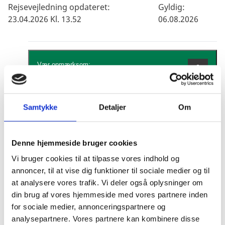
Rejsevejledning opdateret:
Gyldig:
23.04.2026 Kl. 13.52
06.08.2026
Vær opmærksom:
Hele landet.
Samtykke
Detaljer
Om
Brug din sunde fornuft og vær opmærksom
på mistænkelig adfærd som du ville være
Generel anbefaling
det, hvis du var i Danmark.
Denne hjemmeside bruger cookies
Vi bruger cookies til at tilpasse vores indhold og
annoncer, til at vise dig funktioner til sociale medier og til
De fleste danskere har ingen problemer
Risiko for terror
at analysere vores trafik. Vi deler også oplysninger om
under besøg i Portugal. Brug din sunde
din brug af vores hjemmeside med vores partnere inden
fornuft og vær opmærksom på mistænkelig
for sociale medier, annonceringspartnere og
adfærd, som du ville være det i Danmark.
analysepartnere. Vores partnere kan kombinere disse
Portugal har ikke oplevet terrorangreb.