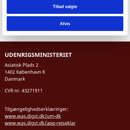
med særlig vægt på landbrug og jobskabelse.
mental sundhed for veteraner, internt
demokrati.
Tillad valgte
fordrevne, børn og unge samt ofre for
Støtte til et demokratisk civilsamfund med
kønsbaseret vold.
særlig vægt på unge.
Afvis
Styrkelse af uafhængige medier, herunder
undersøgende journalistik og bekæmpelse af
desinformation.
Fremme af menneskerettigheder, ligestilling
UDENRIGSMINISTERIET
mellem kønnene, mangfoldighed og
Asiatisk Plads 2
bekæmpelse af vold mod kvinder.
1402 København K
Danmark
CVR nr. 43271911
Tilgængelighedserklæringer:
www.was.digst.dk/um-dk
www.was.digst.dk/app-rejseklar