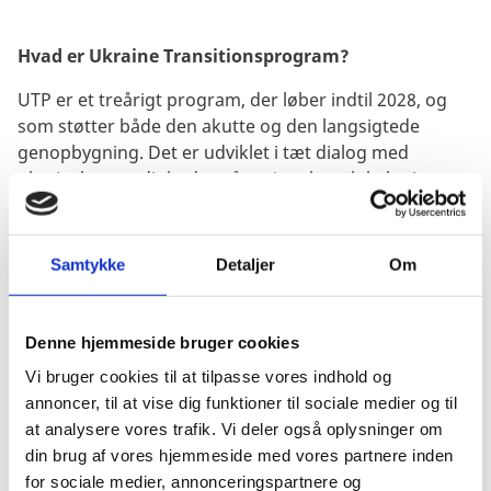
Hvad er Ukraine Transitionsprogram?
UTP er et treårigt program, der løber indtil 2028, og
som støtter både den akutte og den langsigtede
genopbygning. Det er udviklet i tæt dialog med
ukrainske myndigheder på nationalt og lokalt niveau
samt civilsamfundet i hele Ukraine og Danmark.
Samtykke
Detaljer
Om
Programmet bygger på følgende fokusområder:
Denne hjemmeside bruger cookies
Vi bruger cookies til at tilpasse vores indhold og
annoncer, til at vise dig funktioner til sociale medier og til
at analysere vores trafik. Vi deler også oplysninger om
1: Styrkelse af modstandsdygtighed og akut
din brug af vores hjemmeside med vores partnere inden
genopbygning
for sociale medier, annonceringspartnere og