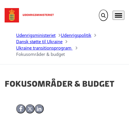
Fold søgefelt u
Menu
Gå til forsiden
Udenrigsministeriet
Udenrigspolitik
Dansk støtte til Ukraine
Ukraine transitionsprogram
Fokusområder & budget
Fokusområder & budget
Del på Facebook
Del på X (Twitter)
Del på LinkedIn