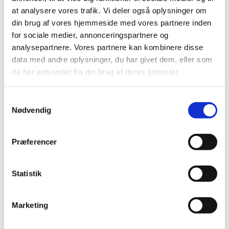
at analysere vores trafik. Vi deler også oplysninger om
din brug af vores hjemmeside med vores partnere inden
for sociale medier, annonceringspartnere og
analysepartnere. Vores partnere kan kombinere disse
data med andre oplysninger, du har givet dem, eller som
de har indsamlet fra din brug af deres tjenester.
Burkina Faso
S
Nødvendig
a
Bolivia
m
Denne side og de tilhørende undersider
t
Præferencer
indeholder Danmark-Bolivias landepolitik
y
2013-2018
k
k
Statistik
e
v
Marketing
a
l