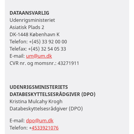
DATAANSVARLIG
Udenrigsministeriet
Asiatisk Plads 2
DK-1448 København K
Telefon: +(45) 33 92 00 00
Telefax: +(45) 32 54 05 33
E-mail:
um@um.dk
CVR nr. og momsnr.: 43271911
UDENRIGSMINISTERIETS
DATABESKYTTELSESRÅDGIVER (DPO)
Kristina Mulcahy Krogh
Databeskyttelsesrådgiver (DPO)
E-mail:
dpo@um.dk
Telefon: +
4533921076