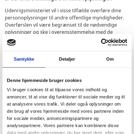
Udenrigsministeriet vil i visse tilfælde overføre dine
personoplysninger til andre offentlige myndigheder.
Overførslen vil være begrænset til de nødvendige
oplysninger og ske i overensstemmelse med de
almindeligere regler i lovgivningen for videregivelse af
oplysninger mellem offentlige myndigheder. Hvis vi
modtager en anmodning om aktindsigt i den sag, som
Samtykke
Detaljer
Om
dine personoplysninger indgår i, skal vi normalt
videregive oplysningerne, medmindre oplysningerne
er fortrolige.
Denne hjemmeside bruger cookies
Når saglige grunde tilsiger det, overfører
Vi bruger cookies til at tilpasse vores indhold og
Udenrigsministeriet personoplysninger til
annoncer, til at vise dig funktioner til sociale medier og til
samarbejdspartnere, som i visse tilfælde befinder sig i
at analysere vores trafik. Vi deler også oplysninger om
udlandet. Det sker navnlig for at give den bedst mulige
din brug af vores hjemmeside med vores partnere inden
konsulære assistance, f.eks. i forbindelse med
for sociale medier, annonceringspartnere og
hospitalsindlæggelse eller fængslingssager i udlandet,
analysepartnere. Vores partnere kan kombinere disse
eller for at bistå private virksomheder inden for
data med andre oplysninger, du har givet dem, eller som