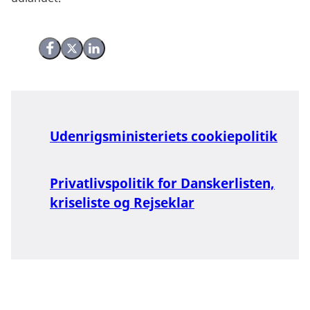
Del på Facebook
Del på X (Twitter)
Del på LinkedIn
Udenrigsministeriets cookiepolitik
Privatlivspolitik for Danskerlisten,
kriseliste og Rejseklar