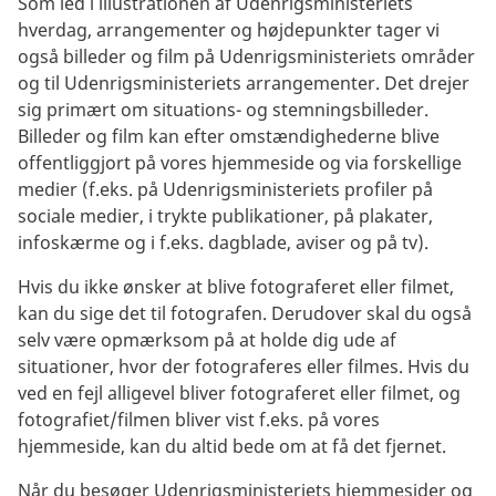
Som led i illustrationen af Udenrigsministeriets
hverdag, arrangementer og højdepunkter tager vi
også billeder og film på Udenrigsministeriets områder
og til Udenrigsministeriets arrangementer. Det drejer
sig primært om situations- og stemningsbilleder.
Billeder og film kan efter omstændighederne blive
offentliggjort på vores hjemmeside og via forskellige
medier (f.eks. på Udenrigsministeriets profiler på
sociale medier, i trykte publikationer, på plakater,
infoskærme og i f.eks. dagblade, aviser og på tv).
Hvis du ikke ønsker at blive fotograferet eller filmet,
kan du sige det til fotografen. Derudover skal du også
selv være opmærksom på at holde dig ude af
situationer, hvor der fotograferes eller filmes. Hvis du
ved en fejl alligevel bliver fotograferet eller filmet, og
fotografiet/filmen bliver vist f.eks. på vores
hjemmeside, kan du altid bede om at få det fjernet.
Når du besøger Udenrigsministeriets hjemmesider og