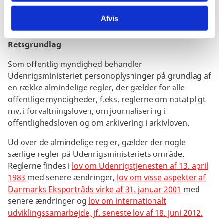
private mailkonto - eksempelvis Gmail, Hotmail,
Outlook.com, ProtonMail eller Yahoo – være krypteret
Afvis
i fornødent omfang.
Retsgrundlag
Som offentlig myndighed behandler
Udenrigsministeriet personoplysninger på grundlag af
en række almindelige regler, der gælder for alle
offentlige myndigheder, f.eks. reglerne om notatpligt
mv. i forvaltningsloven, om journalisering i
offentlighedsloven og om arkivering i arkivloven.
Ud over de almindelige regler, gælder der nogle
særlige regler på Udenrigsministeriets område.
Reglerne findes i
lov om Udenrigstjenesten af 13. april
1983
med senere ændringer,
lov om visse aspekter af
Danmarks Eksportråds virke af 31. januar 2001
med
senere ændringer og
lov om internationalt
udviklingssamarbejde, jf. seneste lov af 18. juni 2012.