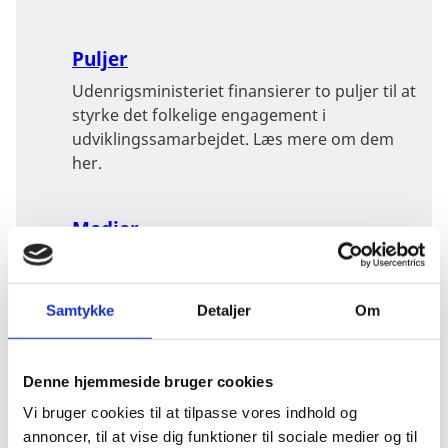
Puljer
Udenrigsministeriet finansierer to puljer til at
styrke det folkelige engagement i
udviklingssamarbejdet. Læs mere om dem
her.
Medier
En del af Udenrigsministeriets arbejde for at
styrke det folkelige engagement i
udviklingssamarbejdet er støtte til medier,
Samtykke
Detaljer
Om
der oplyser og engagerer danskerne i
globale forhold.
Denne hjemmeside bruger cookies
Vi bruger cookies til at tilpasse vores indhold og
Børnenes U-landskalender
annoncer, til at vise dig funktioner til sociale medier og til