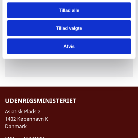
g
Tillad alle
Danidas Verdensbilledlegat
Tillad valgte
Danidas Verdensbilledlegat uddeles ikke
længere men blev finansieret af
Udenrigsministeriets Oplysningspulje og har
Afvis
været uddelt hvert år siden 2002.
UDENRIGSMINISTERIET
Asiatisk Plads 2
1402 København K
Danmark