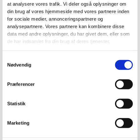
Den traditionsrige julekalender har gjort en
at analysere vores trafik. Vi deler også oplysninger om
forskel for børn i lande verden over i 60 år.
din brug af vores hjemmeside med vores partnere inden
Samtidig har samarbejdet mellem
for sociale medier, annonceringspartnere og
Udenrigsministeriet, Danmarks Radio og
analysepartnere. Vores partnere kan kombinere disse
danske NGOer engageret tusindvis af...
data med andre oplysninger, du har givet dem, eller som
de har indsamlet fra din brug af deres tjenester.
Magasinet 360°
S
Magasinet 360º udgives ikke længere. Læs
Nødvendig
a
om magasinet og dyk ned i tidligere udgaver
m
her.
t
Præferencer
y
k
Danskernes holdninger og kendskab
k
Statistik
til udviklingsbistand
e
Udenrigsministeriet får årligt gennemført en
v
Marketing
befolkningsmåling af danskernes holdninger
a
og kendskab til det danske
l
udviklingssamarbejde og FN's verdensmål.