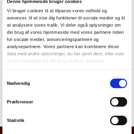
Denne hjemmeside bruger cookies
Vi bruger cookies til at tilpasse vores indhold og
annoncer, til at vise dig funktioner til sociale medier og til
at analysere vores trafik. Vi deler også oplysninger om
din brug af vores hjemmeside med vores partnere inden
Evaluering af det danske
for sociale medier, annonceringspartnere og
udviklingssamarbejde med Tanzania
analysepartnere. Vores partnere kan kombinere disse
data med andre oplysninger, du har givet dem, eller som
1962-2022
de har indsamlet fra din brug af deres tjenester.
Evaluering af danske
S
energipartnerskabsprogrammer
Nødvendig
a
(DEPP)
m
t
Præferencer
y
k
k
Statistik
e