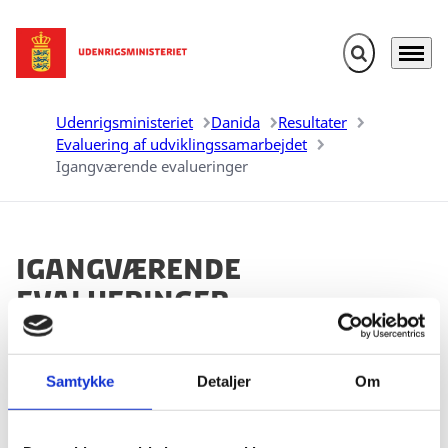
Fold søgefelt u
Menu
Gå til forsiden
Udenrigsministeriet
Danida
Resultater
Evaluering af udviklingssamarbejdet
Igangværende evalueringer
Igangværende
evalueringer
Her finder du information om Danidas igangværende
evalueringer. Evalueringerne udgives primært på
Samtykke
Detaljer
Om
engelsk, og beskrivelser af igangværende evalueringer
er derfor på engelsk.