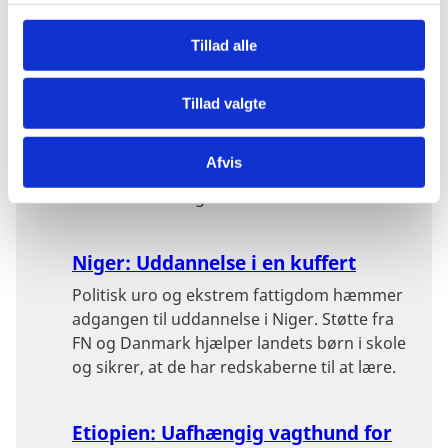
Niger: Menneskerettigheder på
g
skoleskemaet styrker tilliden til
Tillad alle
politiet
Over 10.000 politifolk i Niger er uddannet i at
Tillad valgte
overholde menneskerettighederne, og
tilliden mellem befolkning og politi er
Afvis
forbedret. Tillid er afgørende i kampen mod
den ustabilitet og terrorisme...
Niger: Uddannelse i en kuffert
Politisk uro og ekstrem fattigdom hæmmer
adgangen til uddannelse i Niger. Støtte fra
FN og Danmark hjælper landets børn i skole
og sikrer, at de har redskaberne til at lære.
Etiopien: Uafhængig vagthund for