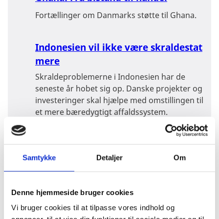
Fortællinger om Danmarks støtte til Ghana.
Indonesien vil ikke være skraldestat
mere
Skraldeproblemerne i Indonesien har de
seneste år hobet sig op. Danske projekter og
investeringer skal hjælpe med omstillingen til
et mere bæredygtigt affaldssystem.
Indonesien: Danmark hjælper med
grøn omstilling
Samtykke
Detaljer
Om
Dansk erfaring med grøn energi, der kan
forsyne både fastland og øer, hjælper
Denne hjemmeside bruger cookies
nu Indonesien med en ambitiøs grøn
Vi bruger cookies til at tilpasse vores indhold og
omstilling frem mod 2050.