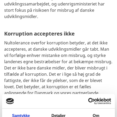
udviklingssamarbejdet, og udenrigsministeriet har
stort fokus på risikoen for misbrug af danske
udviklingsmidler.
Korruption accepteres ikke
Nultolerance overfor korruption betyder, at det ikke
accepteres, at danske udviklingsmidler går tabt. Man
vil forfølge enhver mistanke om misbrug, og styrke
landenes egne bestræbelser for at bekæmpe misbrug.
Det er ikke bare danske midler, der bliver misbrugt i
tilfælde af korruption. Det er i lige så høj grad de
fattigste, der ikke får de ydelser, som de er blevet
lovet. Det betyder, at korruption er et fælles
anliggende for Danmark og vores partnerlande.
På disse sider kan du læse om, hvad Danmark gør for
at forhindre korruption, og hvad vi gør, når det
alligevel forekommer. Du kan også finde information
Samtykke
Detaljer
Om