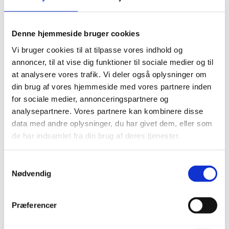
om omfanget af misbrug med dansk
udviklingsbistand samt adgang til sager vedrørende
Denne hjemmeside bruger cookies
mistanke om og konstateret misbrug, som
Udenrigsministeriet offentliggør og som
Vi bruger cookies til at tilpasse vores indhold og
Rigsrevisionen har adgang til.
annoncer, til at vise dig funktioner til sociale medier og til
at analysere vores trafik. Vi deler også oplysninger om
din brug af vores hjemmeside med vores partnere inden
for sociale medier, annonceringspartnere og
analysepartnere. Vores partnere kan kombinere disse
Hvad er korruption?
data med andre oplysninger, du har givet dem, eller som
Korruption tager forskellige former, men
de har indsamlet fra din brug af deres tjenester.
den går altid ud over de svageste i
samfundet. Korruption er at finde i alle
S
lande, men der er stor forskel på, hvor
Nødvendig
a
udbredt og systematisk den er.>
m
t
Præferencer
y
Rapportering af korruption
k