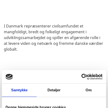
I Danmark repræsenterer civilsamfundet et
mangfoldigt, bredt og folkeligt engagement i
udviklingssamarbejdet og spiller en afgørende rolle i
at levere viden og netværk og fremme danske værdier
globalt.
Det overordnede mål med støtten gennem
civilsamfundspartnere er at støtte demokrati og
fattigdomsbekæmpelse gennem en rettighedsbaseret
Samtykke
Detaljer
Om
tilgang med særligt fokus på svage, marginaliserede
og udsatte grupper.
Denne hjemmeside bruger cookies