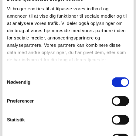
Vi bruger cookies til at tilpasse vores indhold og
annoncer, til at vise dig funktioner til sociale medier og til
Civilsamfundet bidrager til støtte af stærke og
at analysere vores trafik. Vi deler også oplysninger om
uafhængige civilsamfund, som er en grundpille i
din brug af vores hjemmeside med vores partnere inden
demokratiske samfund og et mål i sig selv. Samt til at
for sociale medier, annonceringspartnere og
sikre fundamentale rettigheder, fremme ligestilling,
analysepartnere. Vores partnere kan kombinere disse
piger og kvinders rettigheder og give stemme til
data med andre oplysninger, du har givet dem, eller som
sårbare, forfulgte og udsatte grupper.
de har indsamlet fra din brug af deres tjenester.
S
Nødvendig
a
Civilsamfundet er også stærke humanitære partnere
m
og bidrager til styrket beskyttelse og forbedrede
t
levevilkår for sårbare grupper, genopbygning af
Præferencer
y
konflikt- eller katastroferamte samfund samt varige
k
løsninger for flygtninge, internt fodrevne og berørte
k
Statistik
lokalsamfund.
e
v