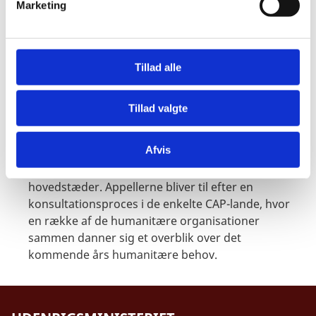
Marketing
a
rapporter om naturkatastrofer og den humanitære
l
situation i katastroferamte områder.
g
FN's Humanitære appeller
lanceres sidst på året og
omhandler langvarige humanitære kriser rundt om
Tillad alle
i verden. Appellerne skaber opmærksomhed om
kriserne og sikre midler til det følgende års
Tillad valgte
budgetter (Consolidated Appeal Process - CAP).
FN’s humanitære koordinationskontor, OCHA, står
Afvis
overordnet for lanceringen af appellerne, som
foregår i Genève og New York samt udvalgte
hovedstæder. Appellerne bliver til efter en
konsultationsproces i de enkelte CAP-lande, hvor
en række af de humanitære organisationer
sammen danner sig et overblik over det
kommende års humanitære behov.