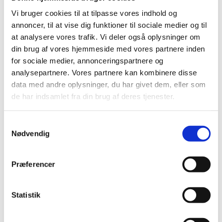
UNICEF
- FN's Børnefond
Vi bruger cookies til at tilpasse vores indhold og
UNFPA
- FN's Befolkningsfond
annoncer, til at vise dig funktioner til sociale medier og til
at analysere vores trafik. Vi deler også oplysninger om
UNISDR
- FN's Internationale Strategi for
din brug af vores hjemmeside med vores partnere inden
Katastrofeforebyggelse
for sociale medier, annonceringspartnere og
UNRWA
- FN's Hjælpeorganisation for Palæstina-
analysepartnere. Vores partnere kan kombinere disse
flygtninge i Mellemøsten
data med andre oplysninger, du har givet dem, eller som
ICRC
- Den Internationale Røde Kors Komité
de har indsamlet fra din brug af deres tjenester.
IFRC
- Føderationen af Røde Kors Selskaber
IOM
- International Organization for Migration
S
GFDRR
- Den Globale Facilitet for
Nødvendig
a
Katastrofeforebyggelse
m
CERF
- FN's humanitære Fond (Central Emergency
t
Præferencer
Response Fund)
y
WFP
- FN's Verdensfødevareprogram. Læs
k
yderligere om WFP og samarbejdet med Danmark
k
Statistik
på
hjemmesiden for den danske ambassade i Rom
.
e
v
ReliefWeb
indeholder de nyeste informationer og