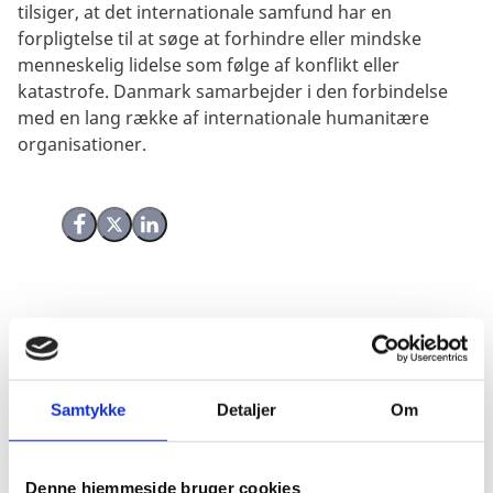
tilsiger, at det internationale samfund har en
forpligtelse til at søge at forhindre eller mindske
menneskelig lidelse som følge af konflikt eller
katastrofe. Danmark samarbejder i den forbindelse
med en lang række af internationale humanitære
organisationer.
Del på Facebook
Del på X (Twitter)
Del på LinkedIn
Du kan læse nærmere om Danmarks humanitære
samarbejdspartnere og internationale humanitære
indsatser på nedenstående hjemmesider:
Samtykke
Detaljer
Om
OCHA
- FN's humanitære koordinationskontor
UNHCR
- FN's højkommissariat for flygtninge
Denne hjemmeside bruger cookies