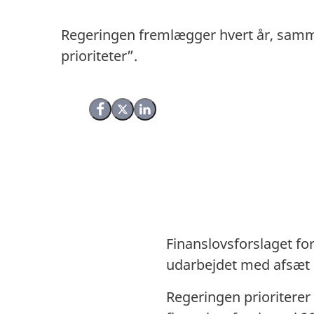
Regeringen fremlægger hvert år, samme
prioriteter”.
Del på Facebook
Del på X (Twitter)
Del på LinkedIn
Finanslovsforslaget for
udarbejdet med afsæt 
Regeringen prioriterer 