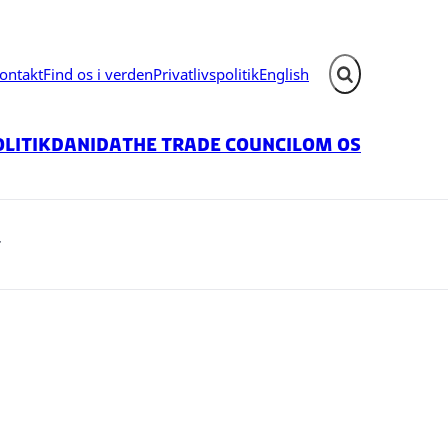
ontakt
Find os i verden
Privatlivspolitik
English
Fold søgefelt ud
litik
Danida
The Trade Council
Om os
r