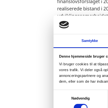
finanslovsforslaget i 2
realiserede bistand i 20
udviklingssamarbejdet 
Regeringens udviklings
Samtykke
Denne hjemmeside bruger c
Vi bruger cookies til at tilpas
vores trafik. Vi deler også 
annonceringspartnere og anal
Regeringens udviklings
dem, eller som de har indsaml
Regeringens udviklings
S
Nødvendig
a
U
dviklingspolitiske pr
m