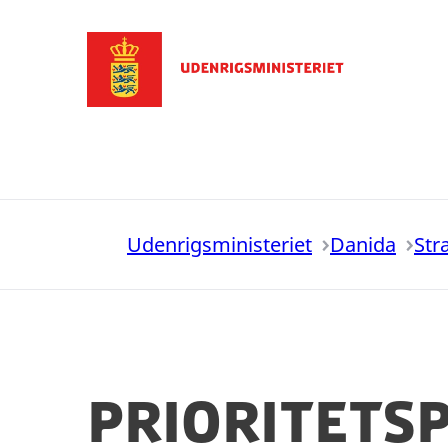
Gå til forsiden
Udenrigsministeriet
Danida
Str
Prioritets