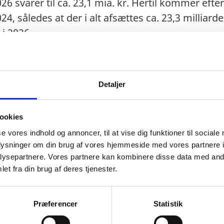
026 svarer til ca. 23,1 mia. kr. Hertil kommer efte
24, således at der i alt afsættes ca. 23,3 milliarde
i 2026.
politiske prioriteter 2026
Detaljer
ookies
se vores indhold og annoncer, til at vise dig funktioner til sociale
oplysninger om din brug af vores hjemmeside med vores partnere i
ysepartnere. Vores partnere kan kombinere disse data med andr
politiske prioriteter 2025
et fra din brug af deres tjenester.
politiske prioriteter 2024
Præferencer
Statistik
ioriteter 2023 (marts 2023)