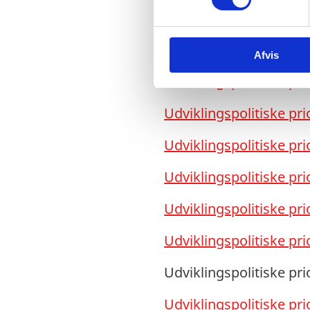
t
Udviklingspolitiske pri
y
k
Udviklingspolitiske pri
Afvis
k
e
Udviklingspolitiske pri
v
a
Udviklingspolitiske pri
l
g
Udviklingspolitiske pri
Udviklingspolitiske pri
Udviklingspolitiske pri
Udviklingspolitiske pri
Udviklingspolitiske pri
Udviklingspolitiske pri