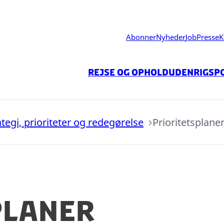
Abonner
Nyheder
Job
Presse
K
Rejse og ophold
Udenrigspo
ategi, prioriteter og redegørelse
Prioritetsplane
planer