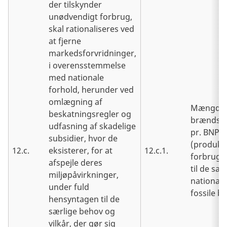
der tilskynder
unødvendigt forbrug,
skal rationaliseres ved
at fjerne
markedsforvridninger,
i overensstemmelse
med nationale
forhold, herunder ved
omlægning af
Mængden 
beskatningsregler og
brændsto
udfasning af skadelige
pr. BNP-
subsidier, hvor de
(produkt
12.c.
eksisterer, for at
12.c.1.
forbrug) 
afspejle deres
til de sa
miljøpåvirkninger,
nationale 
under fuld
fossile b
hensyntagen til de
særlige behov og
vilkår, der gør sig