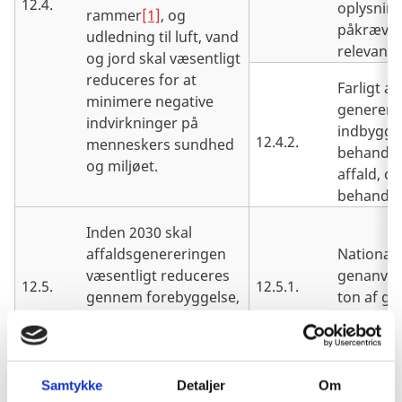
12.4.
oplysnin
rammer
[1]
, og
påkrævet 
udledning til luft, vand
relevant 
og jord skal væsentligt
reduceres for at
Farligt af
minimere negative
genereret
indvirkninger på
indbygger
12.4.2.
menneskers sundhed
behandlet
og miljøet.
affald, op
behandli
Inden 2030 skal
affaldsgenereringen
National
væsentligt reduceres
genanven
12.5.
12.5.1.
gennem forebyggelse,
ton af g
reduktion, genvinding
material
og genbrug.
Virksomheder, især
Samtykke
Detaljer
Om
store og