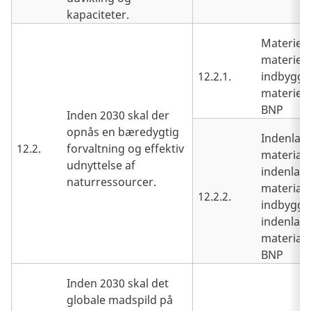
kapaciteter.
Materielt
materielt
12.2.1.
indbygge
materielt 
BNP
Inden 2030 skal der
opnås en bæredygtig
Indenlan
12.2.
forvaltning og effektiv
material
udnyttelse af
indenlan
naturressourcer.
materiale
12.2.2.
indbygge
indenlan
materiale
BNP
Inden 2030 skal det
globale madspild på