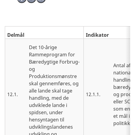
Delmål
Indikator
Det 10-årige
Rammeprogram for
Bæredygtige Forbrug-
Antal af 
og
nationale
Produktionsmønstre
handlings
skal gennemføres, og
bæredygt
alle lande skal tage
12.1.
12.1.1.
og produ
handling, med de
eller SCP
udviklede lande i
som en pr
spidsen, under
et mål i 
hensyntagen til
politikke
udviklingslandenes
udvikling og