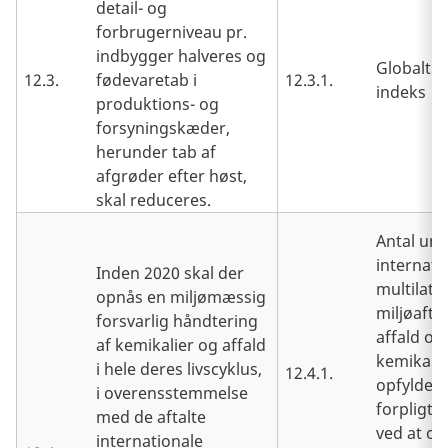
detail- og
forbrugerniveau pr.
indbygger halveres og
Globalt 
12.3.
fødevaretab i
12.3.1.
indeks
produktions- og
forsyningskæder,
herunder tab af
afgrøder efter høst,
skal reduceres.
Antal und
internati
Inden 2020 skal der
multilate
opnås en miljømæssig
miljøafta
forsvarlig håndtering
affald og
af kemikalier og affald
kemikalie
i hele deres livscyklus,
12.4.1.
opfylder 
i overensstemmelse
forpligte
med de aftalte
ved at ov
internationale