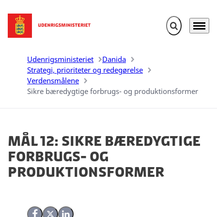
Fold søgefelt u
Menu
Gå til forsiden
Udenrigsministeriet
Danida
Strategi, prioriteter og redegørelse
Verdensmålene
Sikre bæredygtige forbrugs- og produktionsformer
Mål 12: Sikre bæredygtige
forbrugs- og
produktionsformer
Del på Facebook
Del på X (Twitter)
Del på LinkedIn