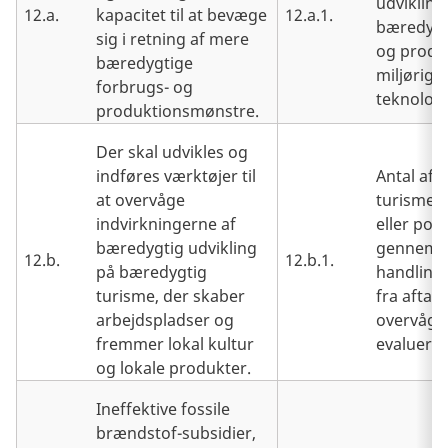
udvikling
12.a.
kapacitet til at bevæge
12.a.1.
bæredygt
sig i retning af mere
og produ
bæredygtige
miljørigt
forbrugs- og
teknolog
produktionsmønstre.
Der skal udvikles og
indføres værktøjer til
Antal af 
at overvåge
turisme-s
indvirkningerne af
eller poli
bæredygtig udvikling
gennemf
12.b.
12.b.1.
på bæredygtig
handling
turisme, der skaber
fra aftalt
arbejdspladser og
overvågn
fremmer lokal kultur
evalueri
og lokale produkter.
Ineffektive fossile
brændstof-subsidier,