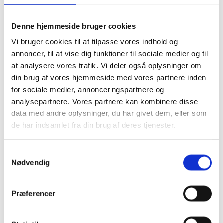
transnationale
virksomheder, skal
Denne hjemmeside bruger cookies
Antal vi
opfordres til at
der offen
Vi bruger cookies til at tilpasse vores indhold og
12.6.
benytte bæredygtig
12.6.1.
rapporte
annoncer, til at vise dig funktioner til sociale medier og til
praksis og til at
bæredyg
at analysere vores trafik. Vi deler også oplysninger om
integrere oplysninger
din brug af vores hjemmeside med vores partnere inden
om bæredygtighed i
for sociale medier, annonceringspartnere og
deres
analysepartnere. Vores partnere kan kombinere disse
rapporteringscyklus.
data med andre oplysninger, du har givet dem, eller som
Der skal fremmes
de har indsamlet fra din brug af deres tjenester.
bæredygtige
Antal af 
offentlige
S
gennemf
indkøbspraksis i
Nødvendig
a
12.7.
12.7.1.
bæredygti
overensstemmelse
m
indkøbspo
med nationale
t
handling
Præferencer
politikker og
y
prioriteter.
k