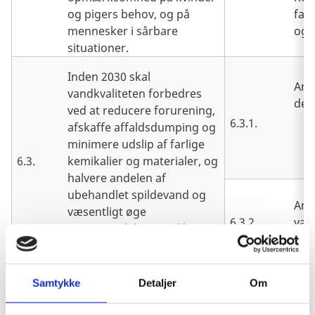
og pigers behov, og på
fac
mennesker i sårbare
og 
situationer.
Inden 2030 skal
And
vandkvaliteten forbedres
der
ved at reducere forurening,
6.3.1.
afskaffe affaldsdumping og
minimere udslip af farlige
6.3.
kemikalier og materialer, og
halvere andelen af
ubehandlet spildevand og
And
væsentligt øge
6.3.2.
van
genanvendelse og sikker
god
genbrug globalt.
Inden 2030 skal
Ænd
Samtykke
Detaljer
Om
effektiviteten af
van
vandanvendelsen indenfor
effe