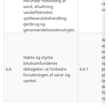
herunder indvinding af
reg
vand, afsaltning,
udg
vandeffektivitet,
spildevandsbehandling,
genbrug og
genanvendelsesteknologier.
Ande
adm
enh
Støtte og styrke
eta
lokalsamfundenes
ope
6.b.
deltagelse i at forbedre
6.b.1.
poli
forvaltningen af vand- og
pro
sanitet.
lok
delt
for
og 