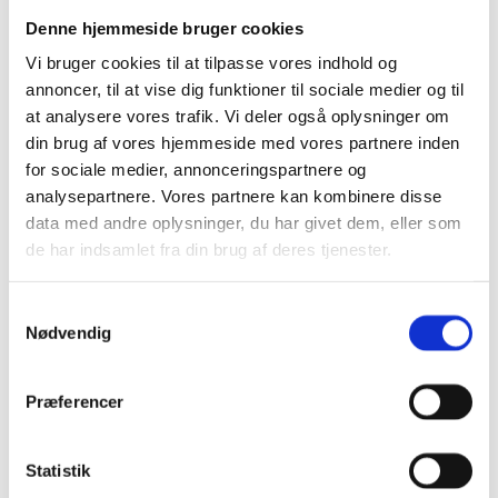
6.4.1.
alle sektorer øges
Denne hjemmeside bruger cookies
væsentligt, og der skal
Vi bruger cookies til at tilpasse vores indhold og
sikres bæredygtig
6.4.
annoncer, til at vise dig funktioner til sociale medier og til
indvinding af og forsyning
at analysere vores trafik. Vi deler også oplysninger om
med ferskvand for at
Van
din brug af vores hjemmeside med vores partnere inden
imødegå vandknaphed, og
ind
for sociale medier, annonceringspartnere og
væsentligt reducere antallet
6.4.2.
som
analysepartnere. Vores partnere kan kombinere disse
af mennesker, der lider af
til
data med andre oplysninger, du har givet dem, eller som
vandmangel, betydeligt.
fri
de har indsamlet fra din brug af deres tjenester.
Gra
imp
S
Inden 2030 skal forvaltning
6.5.1
int
Nødvendig
a
af vandressourcer
van
m
integreres på alle niveauer,
forv
t
Præferencer
6.5.
herunder gennem
y
And
samarbejde på tværs af
k
på 
landegrænser, som det er
k
Statistik
6.5.2.
lan
relevant.
e