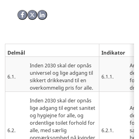
Del på Facebook
Del på X (Twitter)
Del på LinkedIn
Delmål
Indikator
Inden 2030 skal der opnås
And
universel og lige adgang til
der
6.1.
6.1.1.
sikkert drikkevand til en
forv
overkommelig pris for alle.
dri
Inden 2030 skal der opnås
lige adgang til egnet sanitet
And
og hygiejne for alle, og
der
ordentlige toilet forhold for
for
6.2.
alle, med særlig
6.2.1.
sani
opmærksomhed på kvinder
her