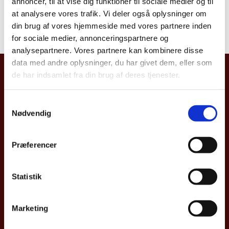
annoncer, til at vise dig funktioner til sociale medier og til
nationals travelling f...
at analysere vores trafik. Vi deler også oplysninger om
din brug af vores hjemmeside med vores partnere inden
for sociale medier, annonceringspartnere og
analysepartnere. Vores partnere kan kombinere disse
data med andre oplysninger, du har givet dem, eller som
Embassy of Denmark, Egypt
de har indsamlet fra din brug af deres tjenester.
Nile City Towers
S
North Tower, 7th floor
Nødvendig
a
2005C Corniche el Nil
m
Ramlet Boulaq
t
11221 Cairo
Præferencer
y
Tel: +20-2-24616630
k
FAX: +20-2-24619330
k
Statistik
e
caiamb@um.dk
v
Marketing
a
l