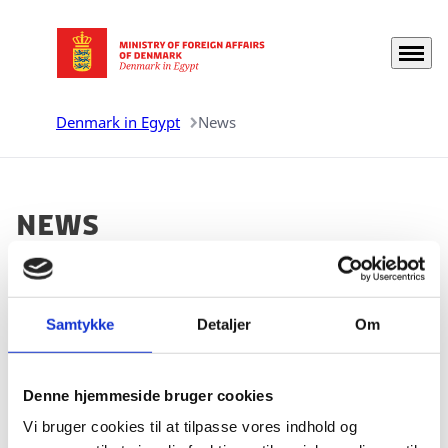
Menu
Go to frontpage
Denmark in Egypt
News
News
New EU Entry-Exit System
Samtykke
Detaljer
Om
01.10.2025
The European Union has launched a new
Entry/Exit System (EES) which will be in effect
Denne hjemmeside bruger cookies
from 12 October, 2025, onwards. The EES is an
Vi bruger cookies til at tilpasse vores indhold og
automated IT-system for registering non-EU