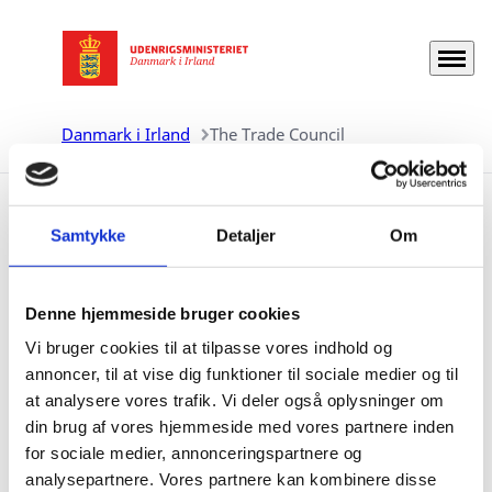
Menu
Gå til forsiden
Danmark i Irland
The Trade Council
Samtykke
Detaljer
Om
The Trade Council
The Trade Council er den del af Udenrigsministeriet,
Denne hjemmeside bruger cookies
som løser opgaver for og yder bistand til private
Vi bruger cookies til at tilpasse vores indhold og
virksomheder inden for eksport, internationalisering
annoncer, til at vise dig funktioner til sociale medier og til
og investeringsfremme. I Irland varetages The Trade
at analysere vores trafik. Vi deler også oplysninger om
Councils opgaver af den danske ambassade i Dublin i
din brug af vores hjemmeside med vores partnere inden
samarbejde med den danske ambassade i London.
for sociale medier, annonceringspartnere og
Yderligere information kan ses på
The Trade Councils
analysepartnere. Vores partnere kan kombinere disse
hjemmeside
og
The Trade Council in the UK & Ireland
.