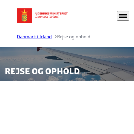
Menu
Gå til forsiden
Danmark i Irland
Rejse og ophold
Rejse og ophold
Den danske ambassade i Dublin kan tilbyde en række
serviceydelser til danske statsborgere bosat eller på
besøg i Irland. Vi gør opmærksom på, at alle
serviceydelser kræver forudgående aftale med
ambassaden.