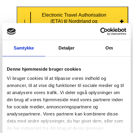
Electronic Travel Authorisation
(ETA) til Nordirland og
Storbritannien
Samtykke
Detaljer
Om
Fra 2. april 2025 kræves der en ETA for
indrejse i Nordirland og Storbritannien.
Denne hjemmeside bruger cookies
Læs mere
.
her
Vi bruger cookies til at tilpasse vores indhold og
annoncer, til at vise dig funktioner til sociale medier og til
at analysere vores trafik. Vi deler også oplysninger om
Før rejsen
din brug af vores hjemmeside med vores partnere inden
for sociale medier, annonceringspartnere og
analysepartnere. Vores partnere kan kombinere disse
Kørekort
data med andre oplysninger, du har givet dem, eller som
de har indsamlet fra din brug af deres tjenester.