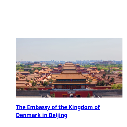
Danish Embassy in Beijing, the Royal Danish
Consulates General in Guangzhou, Shanghai and the
Trade Council of Denmark in Taipei
The Embassy of the Kingdom of
Denmark in Beijing