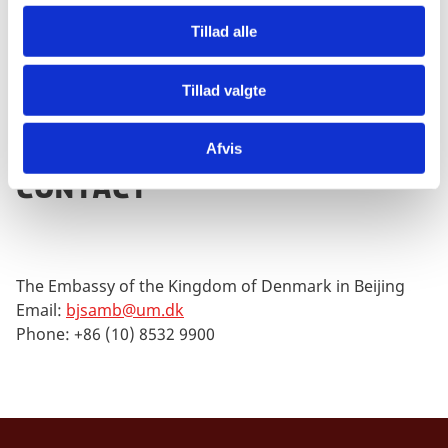
g
Tillad alle
The Trade Council of Denmark in Taipei
Tillad valgte
Afvis
Contact
The Embassy of the Kingdom of Denmark in Beijing
Email:
bjsamb@um.dk
Phone: +86 (10) 8532 9900