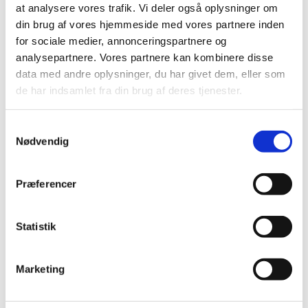
at analysere vores trafik. Vi deler også oplysninger om
din brug af vores hjemmeside med vores partnere inden
for sociale medier, annonceringspartnere og
analysepartnere. Vores partnere kan kombinere disse
data med andre oplysninger, du har givet dem, eller som
de har indsamlet fra din brug af deres tjenester.
The Royal Danish Consulate General in
Shanghai
S
Nødvendig
a
m
t
Præferencer
y
k
k
Statistik
e
v
Marketing
a
l