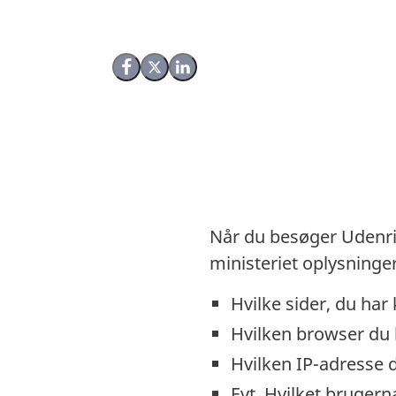
Del på Facebook
Del på X (Twitter)
Del på LinkedIn
Når du besøger Udenri
ministeriet oplysninge
Hvilke sider, du har
Hvilken browser du
Hvilken IP-adresse 
Evt. Hvilket bruger