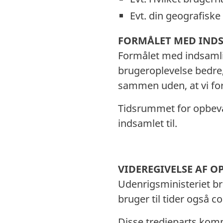
Evt. din geografiske
FORMÅLET MED IND
Formålet med indsamlin
brugeroplevelse bedre, 
sammen uden, at vi for
Tidsrummet for opbeva
indsamlet til.
VIDEREGIVELSE AF O
Udenrigsministeriet br
bruger til tider også c
Disse tredjeparts kom