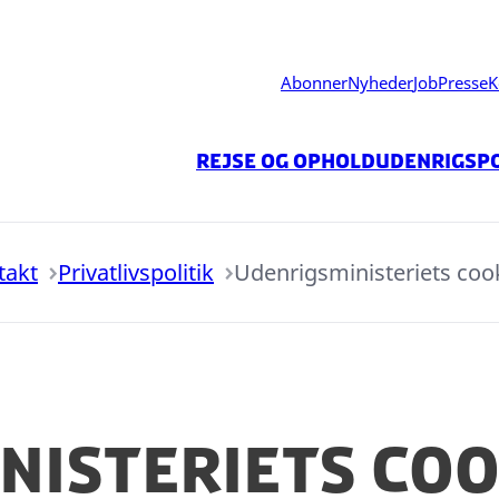
Abonner
Nyheder
Job
Presse
K
Rejse og ophold
Udenrigspo
takt
Privatlivspolitik
Udenrigsministeriets cook
nisteriets coo