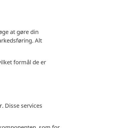
øge at gøre din
arkedsføring. Alt
lket formål de er
. Disse services
s komponenten, som for