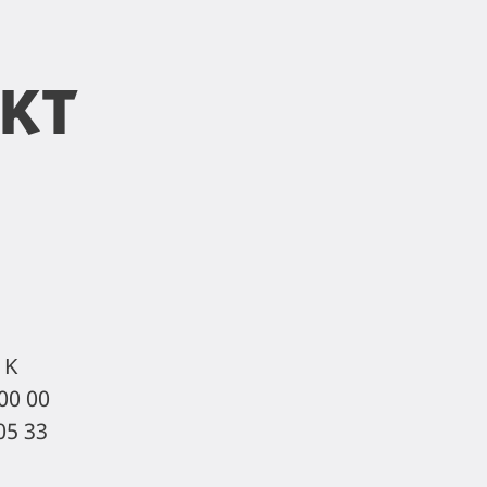
kt
 K
 00 00
05 33