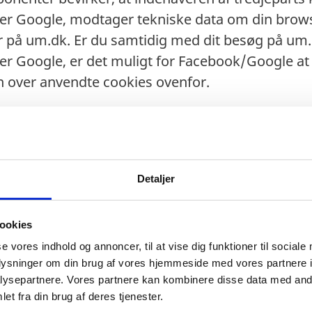
er Google, modtager tekniske data om din brows
r på um.dk. Er du samtidig med dit besøg på um.
r Google, er det muligt for Facebook/Google at
en over anvendte cookies ovenfor.
S
vender cookies på ministeriets hjemmeside. Rent
Detaljer
ies på din enhed (computer, mobiltelefon eller ta
er, som du møder som det første ved et besøg p
ookies
se vores indhold og annoncer, til at vise dig funktioner til sociale
oplysninger om din brug af vores hjemmeside med vores partnere i
?
ysepartnere. Vores partnere kan kombinere disse data med andr
atafil, som bliver gemt på din enhed og er knyttet 
et fra din brug af deres tjenester.
 kan vi genkende din enhed, hvis du kommer ige