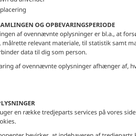
 placering
SAMLINGEN OG OPBEVARINGSPERIODE
gen af ovennævnte oplysninger er bl.a., at fors
målrette relevant materiale, til statistik samt m
binder data til dig som person.
ring af ovennævnte oplysninger afhænger af, hvi
PLYSNINGER
uger en række tredjeparts services på vores sider
ookies.
ponenter bevirker, at indehaveren af tredjepart