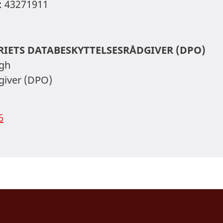
: 43271911
IETS DATABESKYTTELSESRÅDGIVER (DPO)
ogh
giver (DPO)
6