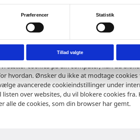
kker dig rundt på hjemmesiden.
Præferencer
Statistik
RUG AF COOKIES
f cookies på din computer ved at vælge de relevan
er lagring af cookies kan der dog være nogle af
e kan bruge.
Tillad valgte
t vi sætter cookies på din computer, kan du bloke
or hvordan. Ønsker du ikke at modtage cookies f
vælge avancerede cookieindstillinger under intern
l listen over websites, du vil blokere cookies fra.
ler alle de cookies, som din browser har gemt.