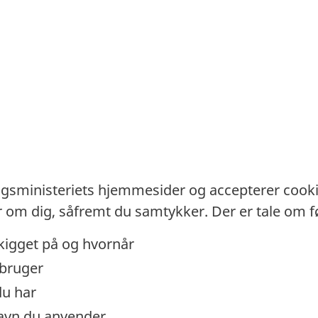
gsministeriets hjemmesider og accepterer cooki
r om dig, såfremt du samtykker. Der er tale om 
 kigget på og hvornår
 bruger
du har
navn du anvender