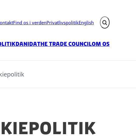
ontakt
Find os i verden
Privatlivspolitik
English
Fold søgefelt ud
litik
Danida
The Trade Council
Om os
iepolitik
kiepolitik