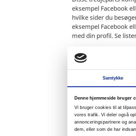
eksempel Facebook ell
hvilke sider du besøge
eksempel Facebook elle
med din profil. Se list
SÆRLIGT OM COOKIE
Udenrigsministeriet an
Samtykke
ved, at der sættes cook
ok på det cookie-bann
Denne hjemmeside bruger c
hjemmeside.
Vi bruger cookies til at tilpas
vores trafik. Vi deler også 
HVAD ER EN COOKIE
annonceringspartnere og anal
En cookie er en lille d
dem, eller som de har indsaml
adresse. Med en cookie