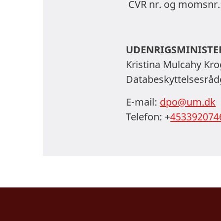
CVR nr. og momsnr.
UDENRIGSMINISTER
Kristina Mulcahy Kr
Databeskyttelsesråd
E-mail:
dpo@um.dk
Telefon: +
453392074