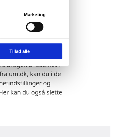
Marketing
te indstillinger i din
 hjemmesidens
Tillad alle
re brugen af cookies i
ra um.dk, kan du i de
etindstillinger og
 Her kan du også slette