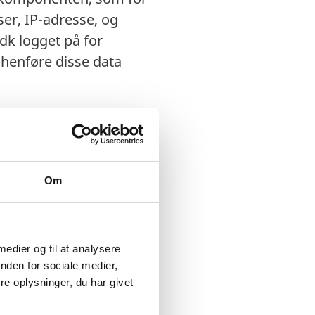
er, IP-adresse, og
dk logget på for
 henføre disse data
 praktisk foregår det
Om
blet), når du klikker
å Udenrigsministeriets
 medier og til at analysere
nden for sociale medier,
e oplysninger, du har givet
til enhedens IP-
n flere gange, og vi