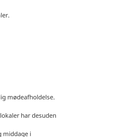
ler.
lig mødeafholdelse.
elokaler har desuden
og middage i