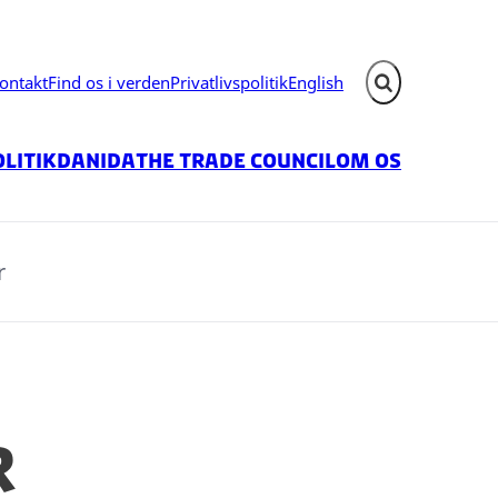
ontakt
Find os i verden
Privatlivspolitik
English
Fold søgefelt ud
litik
Danida
The Trade Council
Om os
r
r