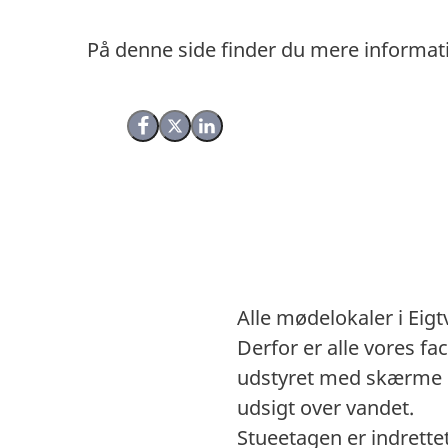
På denne side finder du mere informa
Del på Facebook
Del på X (Twitter)
Del på LinkedIn
Alle mødelokaler i Eig
Derfor er alle vores fac
udstyret med skærme e
udsigt over vandet.
Stueetagen er indrette