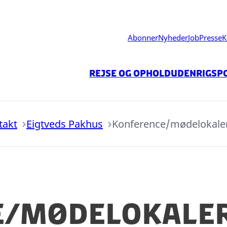
Abonner
Nyheder
Job
Presse
K
Rejse og ophold
Udenrigspo
takt
Eigtveds Pakhus
Konference/mødelokale
e/mødelokale