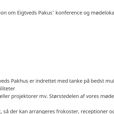
tion om Eigtveds Pakus' konference og mødeloka
tveds Pakhus er indrettet med tanke på bedst mu
iliteter
ller projektorer mv. Størstedelen af vores mød
t, så der kan arrangeres frokoster, receptioner 