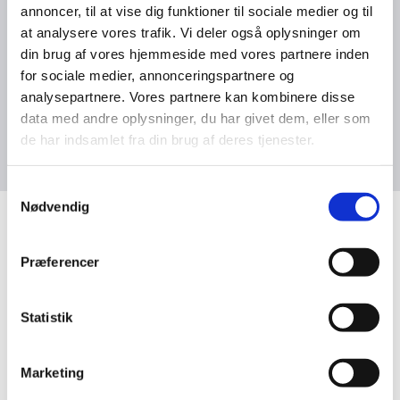
annoncer, til at vise dig funktioner til sociale medier og til
Heldagsmødepakke - frokostsandwich
at analysere vores trafik. Vi deler også oplysninger om
din brug af vores hjemmeside med vores partnere inden
Halvdagsmødepakker
for sociale medier, annonceringspartnere og
analysepartnere. Vores partnere kan kombinere disse
data med andre oplysninger, du har givet dem, eller som
de har indsamlet fra din brug af deres tjenester.
S
Nødvendig
a
m
Inklusiv i prisen ved
t
Præferencer
lokaleleje
y
k
k
Statistik
e
Opstilling i lokalet
v
Marketing
Stormskærmsprojektor
a