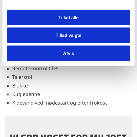
Bærbar pc
l
g
Frit tilgængeligt Wi-Fi i hele huset
Tillad alle
Panel med mikrofoner
Videokonference (Skype, Teams)
Flipover
Tillad valgte
Whiteboard
Registreringsborde ved indgang eller uden for
Afvis
mødesal
Remotekontrol til PC
Talerstol
Blokke
Kuglepenne
Kidevand ved mødestart og efter frokost