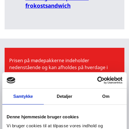
frokostsandwich
Prisen på mødepakkerne indeholder
nedenstående og kan afholdes på hverdage i
tidsrummet:
Mandag - torsdag kl. 8:30 - 16:00
Fredag kl. 8:30 - 15:30
Samtykke
Detaljer
Om
A la carte menu
Denne hjemmeside bruger cookies
Vi bruger cookies til at tilpasse vores indhold og
Heldagsmødepakke - frokostbuffet