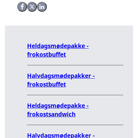
Del på Facebook
Del på X (Twitter)
Del på LinkedIn
Heldagsmødepakke -
frokostbuffet
Halvdagsmødepakker -
frokostbuffet
Heldagsmødepakke -
frokostsandwich
Halvdagsmødepakker -