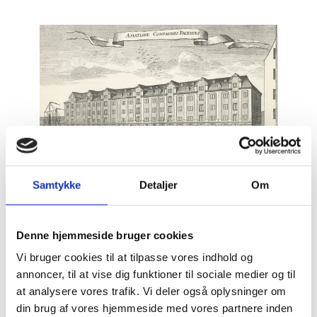
Samtykke
Detaljer
Om
Denne hjemmeside bruger cookies
Vi bruger cookies til at tilpasse vores indhold og
Pakhuset blev opført i årene 1748-50 under ledelse af
annoncer, til at vise dig funktioner til sociale medier og til
hofbygmester Nicolai Eigtved. Alle husets fire etager
at analysere vores trafik. Vi deler også oplysninger om
blev benyttet af Asiatisk Kompagni frem til 1976 til
din brug af vores hjemmeside med vores partnere inden
lagerrum for kompagniets varer, idet dog de fem