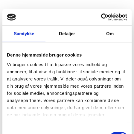
Samtykke
Detaljer
Om
Denne hjemmeside bruger cookies
Vi bruger cookies til at tilpasse vores indhold og
annoncer, til at vise dig funktioner til sociale medier og til
at analysere vores trafik. Vi deler også oplysninger om
din brug af vores hjemmeside med vores partnere inden
for sociale medier, annonceringspartnere og
analysepartnere. Vores partnere kan kombinere disse
data med andre oplysninger, du har givet dem, eller som
Udenrigsministeriets Kunstforening
de har indsamlet fra din brug af deres tjenester.
Her kan du læse mere om
udenrigsministeriets kunstforening,
S
herunder bestyrelsen, vedtægter og