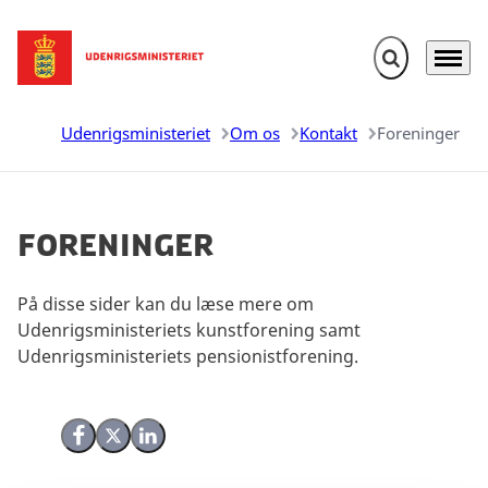
Fold søgefelt u
Menu
Gå til forsiden
Udenrigsministeriet
Om os
Kontakt
Foreninger
Foreninger
På disse sider kan du læse mere om
Udenrigsministeriets kunstforening samt
Udenrigsministeriets pensionistforening.
Del på Facebook
Del på X (Twitter)
Del på LinkedIn