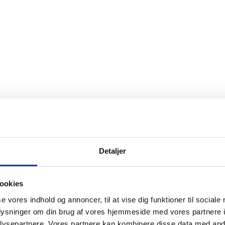
Detaljer
Udenrigsmini
ookies
Lars Løkke R
se vores indhold og annoncer, til at vise dig funktioner til sociale
oplysninger om din brug af vores hjemmeside med vores partnere i
ysepartnere. Vores partnere kan kombinere disse data med andr