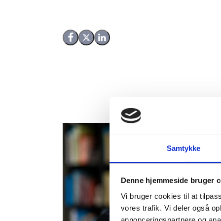
Del på Facebook
Del på X (Twitter)
Del på LinkedIn
Samtykke
Denne hjemmeside bruger c
Vi bruger cookies til at tilpas
vores trafik. Vi deler også 
annonceringspartnere og anal