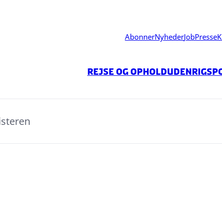
Abonner
Nyheder
Job
Presse
K
Rejse og ophold
Udenrigspo
isteren