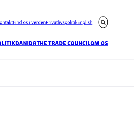
ontakt
Find os i verden
Privatlivspolitik
English
Fold søgefelt ud
litik
Danida
The Trade Council
Om os