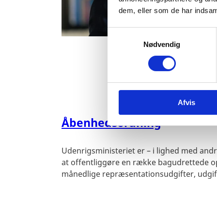
dem, eller som de har indsaml
S
Nødvendig
a
m
t
y
k
Afvis
k
e
Åbenhedsordning
v
a
l
Udenrigsministeriet er – i lighed med andre 
g
at offentliggøre en række bagudrettede o
månedlige repræsentationsudgifter, udgifter