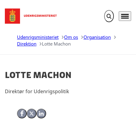
Fold søgefelt u
Menu
Gå til forsiden
Udenrigsministeriet
Om os
Organisation
Direktion
Lotte Machon
Lotte Machon
Direktør for Udenrigspolitik
Del på Facebook
Del på X (Twitter)
Del på LinkedIn