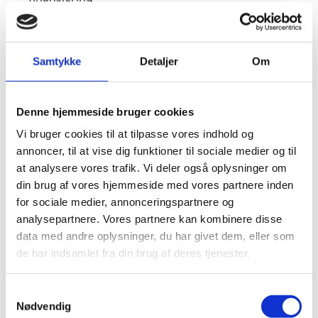
2015-2017: Chefkonsulent, Souschef, Udvikling og
Globalt Samarbejde
2011-2015: Ambassaderåd, Souschef, Danmarks
Samtykke
Detaljer
Om
ambassade i Addis Ababa, Etiopien og til Den
Afrikanske Union, ECOWAS, Sudan, Sydsudan,
Djibouti
Denne hjemmeside bruger cookies
2007-2011: Ministersekretær for to
Vi bruger cookies til at tilpasse vores indhold og
udviklingsministre
annoncer, til at vise dig funktioner til sociale medier og til
2004-2007: 1. Ambassadesekretær, Danmarks FN-
at analysere vores trafik. Vi deler også oplysninger om
Mission i New York - DK medlemskab af FN's
din brug af vores hjemmeside med vores partnere inden
Sikkerhedsråd 2005-2006
for sociale medier, annonceringspartnere og
2001-2004: Fuldmægtig i UM (Fred & stabilisering,
analysepartnere. Vores partnere kan kombinere disse
Anti-terror, Udvikling)
data med andre oplysninger, du har givet dem, eller som
2001-2001: Fuldmægtig, Dansk Institut for
de har indsamlet fra din brug af deres tjenester.
Internationale Studier (DIIS), OSCE, Balkan,
Konflikthåndtering
S
Nødvendig
a